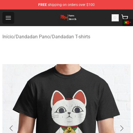
FREE
shipping on orders over $100
Dandadan Shop - Official Dandadan Merchandise Store
Open menu
Início
/
Dandadan Pano
/
Dandadan T-shirts