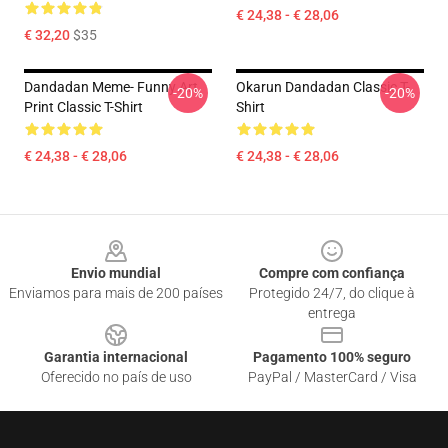
€ 24,38 - € 28,06
€ 32,20
$35
Dandadan Meme- Funny Art
Okarun Dandadan Classic T-
-20%
-20%
Print Classic T-Shirt
Shirt
€ 24,38 - € 28,06
€ 24,38 - € 28,06
Footer
Envio mundial
Compre com confiança
Enviamos para mais de 200 países
Protegido 24/7, do clique à
entrega
Garantia internacional
Pagamento 100% seguro
Oferecido no país de uso
PayPal / MasterCard / Visa