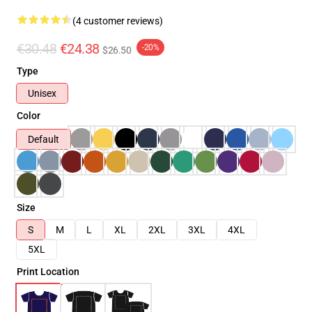
(4 customer reviews)
€30.48
€24.38
-20%
$26.50
Type
Unisex
Color
Default
Size
S
M
L
XL
2XL
3XL
4XL
5XL
Print Location