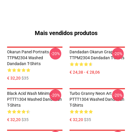
Mais vendidos produtos
Okarun Panel Portraits
Dandadan Okarun Graphic
-20%
-20%
TTPM2304 Washed
TTPM2304 Dandadan T-Shirts
Dandadan T-Shirts
€ 24,38 - € 28,06
€ 32,20
$35
Black Acid Wash Minimal
Turbo Granny Neon Art
-20%
-20%
PTTT1304 Washed Dandadan
PTTT1304 Washed Dandadan
T-Shirts
T-Shirts
€ 32,20
$35
€ 32,20
$35