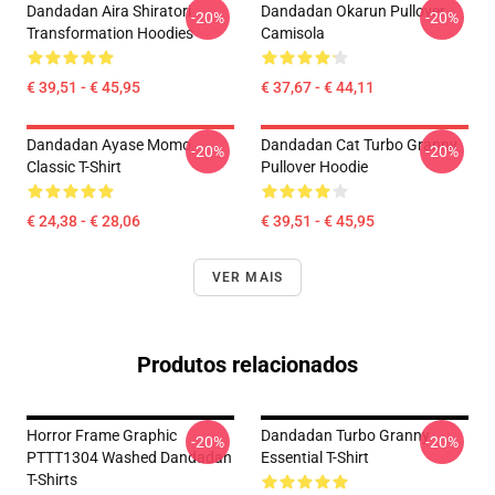
Dandadan Aira Shiratori
Dandadan Okarun Pullover
-20%
-20%
Transformation Hoodies
Camisola
€ 39,51 - € 45,95
€ 37,67 - € 44,11
Dandadan Ayase Momo
Dandadan Cat Turbo Granny
-20%
-20%
Classic T-Shirt
Pullover Hoodie
€ 24,38 - € 28,06
€ 39,51 - € 45,95
VER MAIS
Produtos relacionados
Horror Frame Graphic
Dandadan Turbo Granny
-20%
-20%
PTTT1304 Washed Dandadan
Essential T-Shirt
T-Shirts