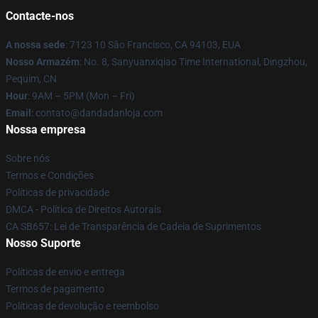
Contacte-nos
A nossa sede
: 7123 10 São Francisco, CA 94103, EUA
Nosso Armazém
: No. 8, Sanyuanxiqiao Time International, Dingzhou,
Pequim, CN
Hour
: 9AM – 5PM (Mon – Fri)
Email
: contato@dandadanloja.com
Nossa empresa
Sobre nós
Termos e Condições
Políticas de privacidade
DMCA - Política de Direitos Autorais
CA SB657: Lei de Transparência de Cadeia de Suprimentos
Nosso Suporte
Políticas de envio e entrega
Termos de pagamento
Políticas de devolução e reembolso