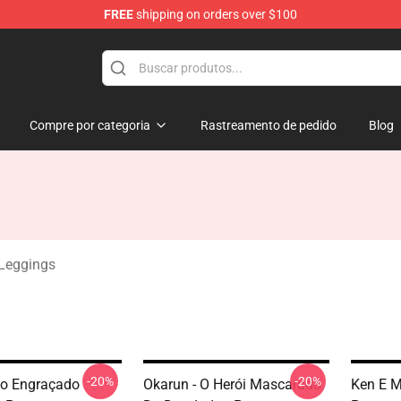
FREE
shipping on orders over $100
e
Compre por categoria
Rastreamento de pedido
Blog
Leggings
-20%
-20%
bo Engraçado
Okarun - O Herói Mascarado
Ken E 