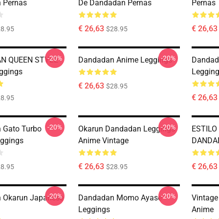
 Pernas
De Dandadan Pernas
Pernas
€ 26,63
€ 26,63
8.95
$28.95
-20%
-20%
N QUEEN STYLE
Dandadan Anime Leggings
Dandad
ggings
Leggin
€ 26,63
$28.95
€ 26,63
8.95
-20%
-20%
 Gato Turbo
Okarun Dandadan Leggings
ESTILO
ggings
Anime Vintage
DANDAD
€ 26,63
€ 26,63
8.95
$28.95
-20%
-20%
 Okarun Japanese
Dandadan Momo Ayase
Vintage
Leggings
Anime