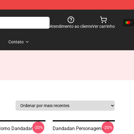
Atendimento ao cliente
Ver carrinho
Contato
-20%
-20%
Momo Dandadan
Dandadan Personagens