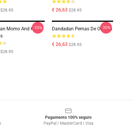
€ 26,63
$28.95
$28.95
-20%
-20%
an Momo And Ken
Dandadan Pernas De Okarun
gs
€ 26,63
$28.95
$28.95
Pagamento 100% seguro
o
PayPal / MasterCard / Visa