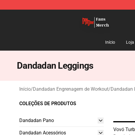
Dandadan Shop - Official Dandadan Merchandise Stor
Início
Loja
Dandadan Leggings
Início
/
Dandadan Engrenagem de Workout
/
Dandadan 
COLEÇÕES DE PRODUTOS
Dandadan Pano
Vovó Tur
Dandadan Acessórios