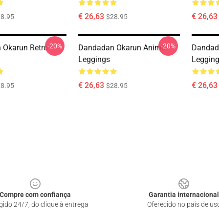
€ 26,63
€ 26,63
8.95
$28.95
-20%
-20%
 Okarun Retro
Dandadan Okarun Anime
Dandad
Leggings
Leggin
€ 26,63
€ 26,63
8.95
$28.95
Compre com confiança
Garantia internacional
gido 24/7, do clique à entrega
Oferecido no país de us