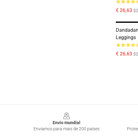
€ 26,63
$2
Dandadan
Leggings
€ 26,63
$2
Footer
Envio mundial
Enviamos para mais de 200 países
Prote