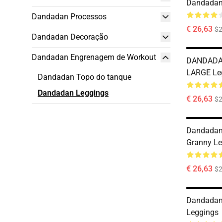
Dandadan
Dandadan Processos
€ 26,63
$2
Dandadan Decoração
Dandadan Engrenagem de Workout
DANDADA
LARGE Le
Dandadan Topo do tanque
Dandadan Leggings
€ 26,63
$2
Dandadan
Granny Le
€ 26,63
$2
Dandadan
Leggings