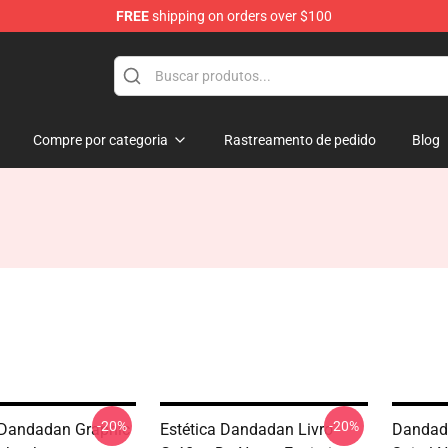
FREE
shipping on orders over $100
e
Compre por categoria
Rastreamento de pedido
Blog
-20%
-20%
 Dandadan Graphic
Estética Dandadan Livro
Dandada