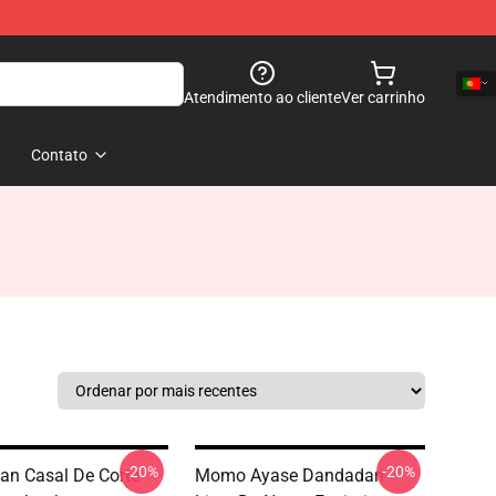
Atendimento ao cliente
Ver carrinho
Contato
-20%
-20%
n Casal De Corte
Momo Ayase Dandadan