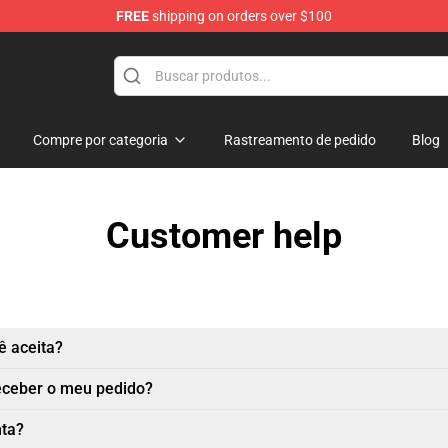
FREE
shipping on orders over $100
e
Compre por categoria
Rastreamento de pedido
Blog
Customer help
 aceita?
eceber o meu pedido?
nta?