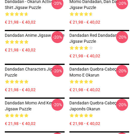
Dandadan - Okarun Active T-
Momo Dandadan, Dan Dana
-20%
-20%
Shirt Jigsaw Puzzle
Jigsaw Puzzle
€ 21,98 - € 40,02
€ 21,98 - € 40,02
Dandadan Anime Jigsaw Puzzle
Dandadan Red Dandadan
-20%
-20%
Jigsaw Puzzle
€ 21,98 - € 40,02
€ 21,98 - € 40,02
Dandadan Characters Jigsaw
Dandadan Quebra-Cabeça
-20%
-20%
Puzzle
Momo E Okarun
€ 21,98 - € 40,02
€ 21,98 - € 40,02
Dandadan Momo And Ken
Dandadan Quebra-Cabeça
-20%
-20%
Jigsaw Puzzle
Japonês Okarun
€ 21,98 - € 40,02
€ 21,98 - € 40,02