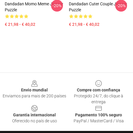
Dandadan Momo Meme Jigsaw
Dandadan Cuter Couple Jigsaw
-20%
-20%
Puzzle
Puzzle
€ 21,98 - € 40,02
€ 21,98 - € 40,02
Footer
Envio mundial
Compre com confiança
Enviamos para mais de 200 países
Protegido 24/7, do clique à
entrega
Garantia internacional
Pagamento 100% seguro
Oferecido no país de uso
PayPal / MasterCard / Visa