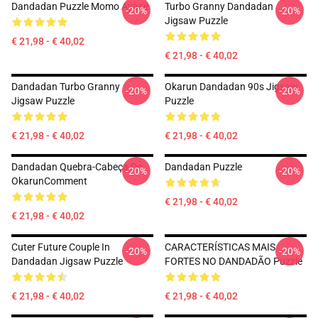
Dandadan Puzzle Momo Ayase
Turbo Granny Dandadan
-20%
-20%
Jigsaw Puzzle
€ 21,98 - € 40,02
€ 21,98 - € 40,02
Dandadan Turbo Granny
Okarun Dandadan 90s Jigsaw
-20%
-20%
Jigsaw Puzzle
Puzzle
€ 21,98 - € 40,02
€ 21,98 - € 40,02
Dandadan Quebra-Cabeça Do
Dandadan Puzzle
-20%
-20%
OkarunComment
€ 21,98 - € 40,02
€ 21,98 - € 40,02
Cuter Future Couple In
CARACTERÍSTICAS MAIS
-20%
-20%
Dandadan Jigsaw Puzzle
FORTES NO DANDADÃO Puzzle
€ 21,98 - € 40,02
€ 21,98 - € 40,02