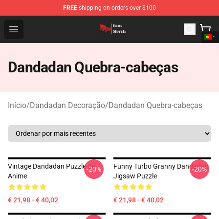
FREE
shipping on orders over $100
Dandadan Shop - Official Dandadan Merchandise Store
Open menu
Dandadan Quebra-cabeças
Início
/
Dandadan Decoração
/
Dandadan Quebra-cabeças
Vintage Dandadan Puzzle De
Funny Turbo Granny Dandadan
-20%
-20%
Anime
Jigsaw Puzzle
€ 21,98 - € 40,02
€ 21,98 - € 40,02