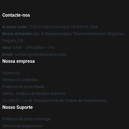
Contacte-nos
A nossa sede
: 7123 10 São Francisco, CA 94103, EUA
Nosso Armazém
: No. 8, Sanyuanxiqiao Time International, Dingzhou,
Pequim, CN
Hour
: 9AM – 5PM (Mon – Fri)
Email
: contato@dandadanloja.com
Nossa empresa
Sobre nós
Termos e Condições
Políticas de privacidade
DMCA - Política de Direitos Autorais
CA SB657: Lei de Transparência de Cadeia de Suprimentos
Nosso Suporte
Políticas de envio e entrega
Termos de pagamento