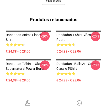
VER MAIS
Produtos relacionados
Dandadan Anime Classic T-
Dandadan T-Shirt Clássica De
-20%
-20%
Shirt
Rapto
€ 24,38 - € 28,06
€ 24,38 - € 28,06
Dandadan T-Shirt – Okarun
Dandadan - Balls Are Gone
-20%
-20%
Supernatural Power Burst
Classic T-Shirt
€ 24,38 - € 28,06
€ 24,38 - € 28,06
Footer