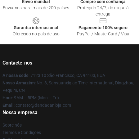
Envio mundial
Compre com confiança
Enviamos para mais de 200 países
Protegido 24/7, do clique à
entrega
Garantia internacional
Pagamento 100% seguro
Oferecido no país de uso
PayPal / MasterCard / Visa
Contacte-nos
A nossa sede
: 7123 10 São Francisco, CA 94103, EUA
Nosso Armazém
: No. 8, Sanyuanxiqiao Time International, Dingzhou,
Pequim, CN
Hour
: 9AM – 5PM (Mon – Fri)
Email
: contato@dandadanloja.com
Nossa empresa
Sobre nós
Termos e Condições