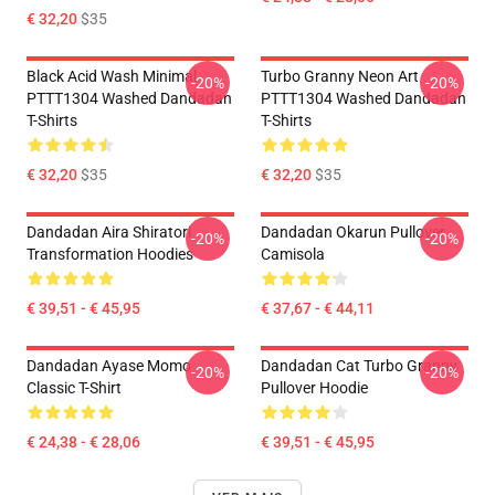
€ 32,20
$35
Black Acid Wash Minimal
Turbo Granny Neon Art
-20%
-20%
PTTT1304 Washed Dandadan
PTTT1304 Washed Dandadan
T-Shirts
T-Shirts
€ 32,20
$35
€ 32,20
$35
Dandadan Aira Shiratori
Dandadan Okarun Pullover
-20%
-20%
Transformation Hoodies
Camisola
€ 39,51 - € 45,95
€ 37,67 - € 44,11
Dandadan Ayase Momo
Dandadan Cat Turbo Granny
-20%
-20%
Classic T-Shirt
Pullover Hoodie
€ 24,38 - € 28,06
€ 39,51 - € 45,95