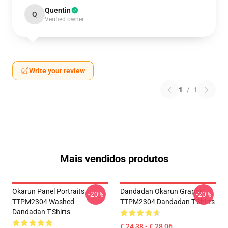
Quentin
Q
Verified owner
Write your review
1
/
1
Mais vendidos produtos
Okarun Panel Portraits
Dandadan Okarun Graphic
-20%
-20%
TTPM2304 Washed
TTPM2304 Dandadan T-Shirts
Dandadan T-Shirts
€ 24,38 - € 28,06