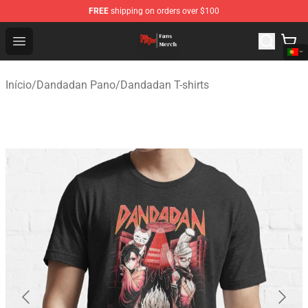
FREE
shipping on orders over $100
Dandadan Shop - Official Dandadan Merchandise Store
Open menu
Início
/
Dandadan Pano
/
Dandadan T-shirts