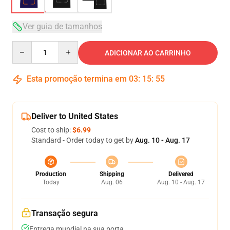
Ver guia de tamanhos
Quantity
ADICIONAR AO CARRINHO
Esta promoção termina em
03
:
15
:
54
Deliver to United States
Cost to ship:
$6.99
Standard - Order today to get by
Aug. 10 - Aug. 17
Production
Shipping
Delivered
Today
Aug. 06
Aug. 10 - Aug. 17
Transação segura
Entrega mundial na sua porta