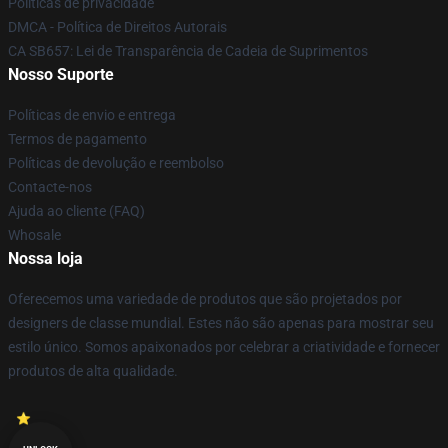
Políticas de privacidade
DMCA - Política de Direitos Autorais
CA SB657: Lei de Transparência de Cadeia de Suprimentos
Nosso Suporte
Políticas de envio e entrega
Termos de pagamento
Políticas de devolução e reembolso
Contacte-nos
Ajuda ao cliente (FAQ)
Whosale
Nossa loja
Oferecemos uma variedade de produtos que são projetados por
designers de classe mundial. Estes não são apenas para mostrar seu
estilo único. Somos apaixonados por celebrar a criatividade e fornecer
produtos de alta qualidade.