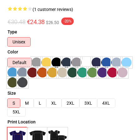
(1 customer reviews)
€30.48
€24.38
-20%
$26.50
Type
Unisex
Color
Default
Size
S
M
L
XL
2XL
3XL
4XL
5XL
Print Location