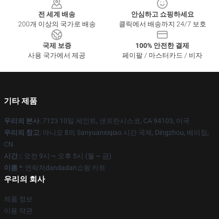
전 세계 배송
안심하고 쇼핑하세요
200개 이상의 국가로 배송
클릭에서 배송까지 24/7 보호
국제 보증
100% 안전한 결제
사용 국가에서 제공
페이팔 / 마스터카드 / 비자
기타 제품
우리의 본사
: 7123 10일 세인트, 샌프란시스코, CA 94103, 미국
우리의 창고
: 아니오 8의 Sanyuanxiqiao 시간 국제, Dingzhou, 베이징,
CN
시간 :
: 오전 9시 ~ 오후 5시 (월 ~ 금)
이름 *
: 연락처dandadan쇼핑 카트
우리의 회사
제품 정보
이용 약관