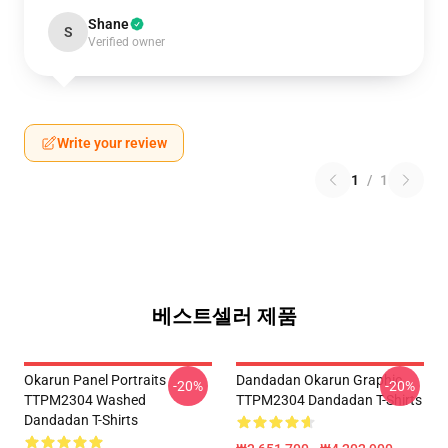
Shane
S
Verified owner
Write your review
1
/
1
베스트셀러 제품
Okarun Panel Portraits
Dandadan Okarun Graphic
-20%
-20%
TTPM2304 Washed
TTPM2304 Dandadan T-Shirts
Dandadan T-Shirts