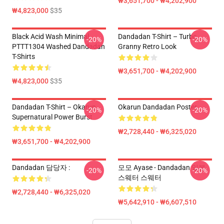
₩3,651,700 - ₩4,202,900
₩4,823,000
$35
Black Acid Wash Minimal
Dandadan T-Shirt – Turbo
-20%
-20%
PTTT1304 Washed Dandadan
Granny Retro Look
T-Shirts
₩3,651,700 - ₩4,202,900
₩4,823,000
$35
Dandadan T-Shirt – Okarun
Okarun Dandadan Poster
-20%
-20%
Supernatural Power Burst
₩2,728,440 - ₩6,325,020
₩3,651,700 - ₩4,202,900
Dandadan 담당자 :
모모 Ayase - Dandadan 일본
-20%
-20%
스웨터 스웨터
₩2,728,440 - ₩6,325,020
₩5,642,910 - ₩6,607,510