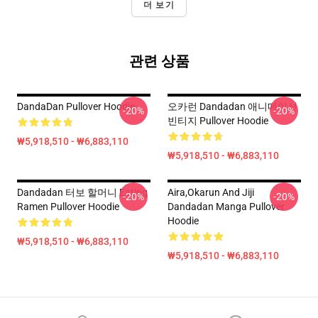
더 보기
관련 상품
DandaDan Pullover Hoodie
오카런 Dandadan 애니메이션
-20%
-20%
빈티지 Pullover Hoodie
₩5,918,510 - ₩6,883,110
₩5,918,510 - ₩6,883,110
Dandadan 터보 할머니 Eating
Aira,Okarun And Jiji
-20%
-20%
Ramen Pullover Hoodie
Dandadan Manga Pullover
Hoodie
₩5,918,510 - ₩6,883,110
₩5,918,510 - ₩6,883,110
Footer