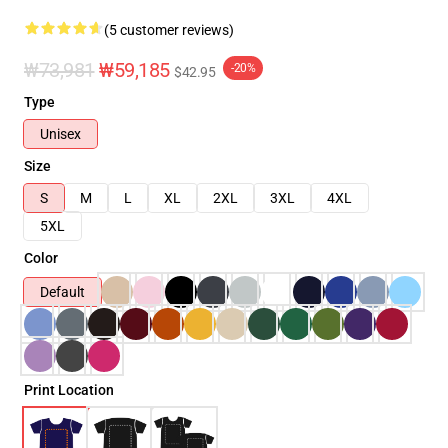
(5 customer reviews)
₩73,981
₩59,185
-20%
$42.95
Type
Unisex
Size
S
M
L
XL
2XL
3XL
4XL
5XL
Color
Default
Print Location