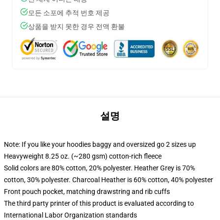
모든 소포에 추적 번호 제공
상품을 받지 못한 경우 전액 환불
설명
Note: If you like your hoodies baggy and oversized go 2 sizes up
Heavyweight 8.25 oz. (~280 gsm) cotton-rich fleece
Solid colors are 80% cotton, 20% polyester. Heather Grey is 70%
cotton, 30% polyester. Charcoal Heather is 60% cotton, 40% polyester
Front pouch pocket, matching drawstring and rib cuffs
The third party printer of this product is evaluated according to
International Labor Organization standards