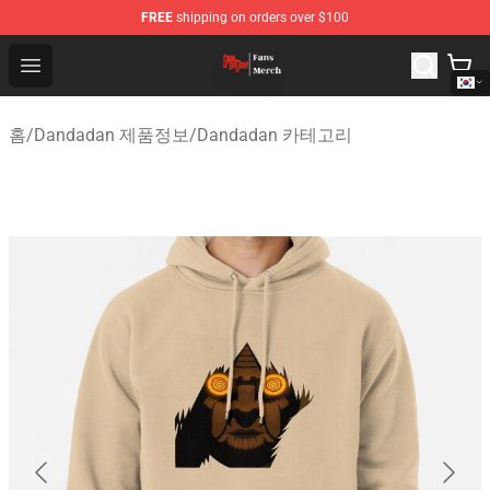
FREE
shipping on orders over $100
Dandadan Shop - Official Dandadan Merchandise Store
Open menu
홈
/
Dandadan 제품정보
/
Dandadan 카테고리