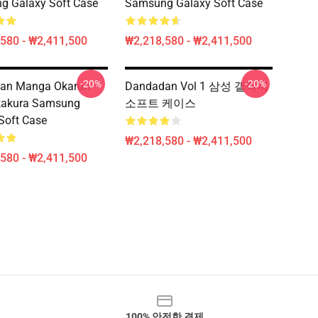
g Galaxy Soft Case
Samsung Galaxy Soft Case
580 - ₩2,411,500
₩2,218,580 - ₩2,411,500
-20%
-20%
an Manga Okarun
Dandadan Vol 1 삼성 갤럭시
kakura Samsung
소프트 케이스
Soft Case
₩2,218,580 - ₩2,411,500
580 - ₩2,411,500
100% 안전한 결제