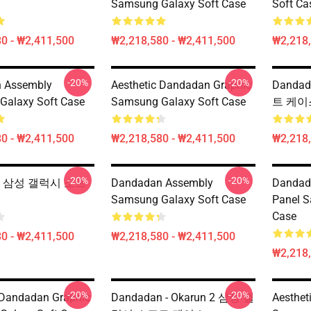
Samsung Galaxy Soft Case
Soft Ca
0 - ₩2,411,500
₩2,218,580 - ₩2,411,500
₩2,218,
-20%
-20%
 Assembly
Aesthetic Dandadan Graphic
Danda
Galaxy Soft Case
Samsung Galaxy Soft Case
트 케이
0 - ₩2,411,500
₩2,218,580 - ₩2,411,500
₩2,218,
-20%
-20%
댄 삼성 갤럭시 소프
Dandadan Assembly
Danda
Samsung Galaxy Soft Case
Panel S
Case
0 - ₩2,411,500
₩2,218,580 - ₩2,411,500
₩2,218,
-20%
-20%
 Dandadan Graphic
Dandadan - Okarun 2 삼성 갤
Aesthet