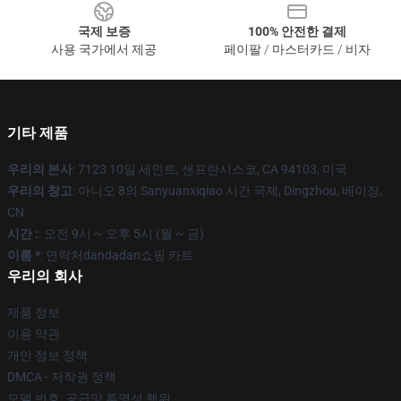
국제 보증
100% 안전한 결제
사용 국가에서 제공
페이팔 / 마스터카드 / 비자
기타 제품
우리의 본사
: 7123 10일 세인트, 샌프란시스코, CA 94103, 미국
우리의 창고
: 아니오 8의 Sanyuanxiqiao 시간 국제, Dingzhou, 베이징,
CN
시간 :
: 오전 9시 ~ 오후 5시 (월 ~ 금)
이름 *
: 연락처dandadan쇼핑 카트
우리의 회사
제품 정보
이용 약관
개인 정보 정책
DMCA - 저작권 정책
모델 번호: 공급망 투명성 행위