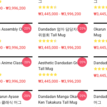
그
그
0 - ₩3,996,200
₩3,445,000 - ₩3,996,200
₩3,445,
-20%
-20%
 Assembly Classic
Dandadan 엄마 담당자: Ms.
Okarun 
위원회 Tall Mug
Mug
0 - ₩3,996,200
₩3,445,000 - ₩3,996,200
₩3,445,
-20%
-20%
 Anime Classic
Aesthetic Dandadan Graphic
Danda
Tall Mug
₩3,445,
0 - ₩3,996,200
₩3,445,000 - ₩3,996,200
-20%
-20%
run Ayase
Dandadan Manga Okarun
Dandad
an 클래식 머그
Ken Takakura Tall Mug
머그