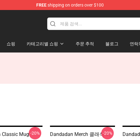
FREE
shipping on orders over $100
e
쇼핑
카테고리별 쇼핑
주문 추적
블로그
연락
-20%
-20%
 Classic Mug
Dandadan Merch 클래식 머
Danda