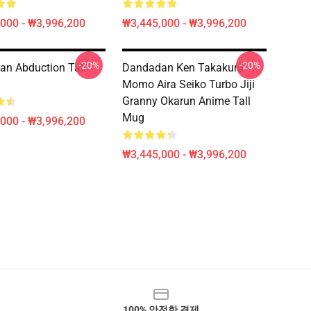
000 - ₩3,996,200
₩3,445,000 - ₩3,996,200
-20%
-20%
n Abduction Tall
Dandadan Ken Takakura
Momo Aira Seiko Turbo Jiji
Granny Okarun Anime Tall
Mug
000 - ₩3,996,200
₩3,445,000 - ₩3,996,200
100% 안전한 결제