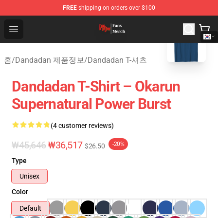
FREE
shipping on orders over $100
blank template
Dandadan Shop - Official Dandadan Merchandise Store
Open menu
홈
/
Dandadan 제품정보
/
Dandadan T-셔츠
Dandadan T-Shirt – Okarun
Supernatural Power Burst
(4 customer reviews)
₩45,646
₩36,517
-20%
$26.50
Type
Unisex
Color
Default