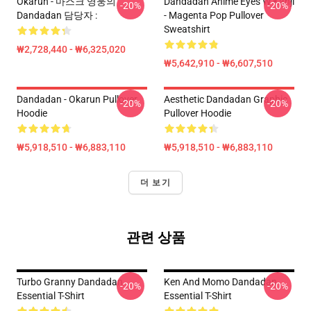
Okarun - 마스크 영웅의
Dandadan Anime Eyes W Kanji
-20%
-20%
Dandadan 담당자 :
- Magenta Pop Pullover
Sweatshirt
₩2,728,440 - ₩6,325,020
₩5,642,910 - ₩6,607,510
Dandadan - Okarun Pullover
Aesthetic Dandadan Graphic
-20%
-20%
Hoodie
Pullover Hoodie
₩5,918,510 - ₩6,883,110
₩5,918,510 - ₩6,883,110
더 보기
관련 상품
Turbo Granny Dandadan
Ken And Momo Dandadan
-20%
-20%
Essential T-Shirt
Essential T-Shirt