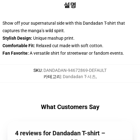
설명
Show off your supernatural side with this Dandadan T-shirt that
captures the manga’s wild spirit.
Stylish Design:
Unique mashup print.
Comfortable Fit:
Relaxed cut made with soft cotton.
Fan Favorite:
A versatile shirt for streetwear or fandom events.
SKU
:
DANDADAN-94672869-DEFAULT
카테고리
:
Dandadan T-셔츠
,
What Customers Say
4 reviews for Dandadan T-shirt –