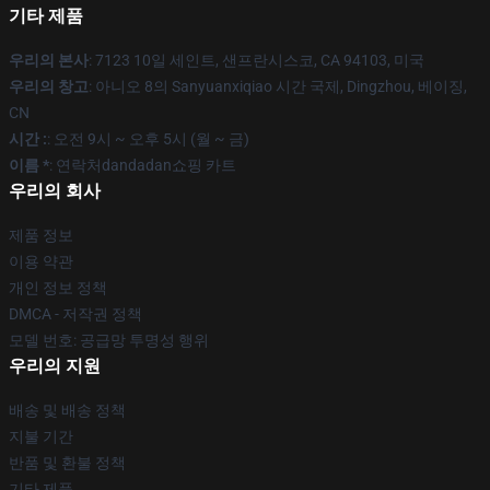
기타 제품
우리의 본사
: 7123 10일 세인트, 샌프란시스코, CA 94103, 미국
우리의 창고
: 아니오 8의 Sanyuanxiqiao 시간 국제, Dingzhou, 베이징,
CN
시간 :
: 오전 9시 ~ 오후 5시 (월 ~ 금)
이름 *
: 연락처dandadan쇼핑 카트
우리의 회사
제품 정보
이용 약관
개인 정보 정책
DMCA - 저작권 정책
모델 번호: 공급망 투명성 행위
우리의 지원
배송 및 배송 정책
지불 기간
반품 및 환불 정책
기타 제품