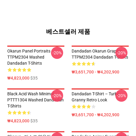
베스트셀러 제품
Okarun Panel Portraits
Dandadan Okarun Graphic
-20%
-20%
TTPM2304 Washed
TTPM2304 Dandadan T-Shirts
Dandadan T-Shirts
₩3,651,700 - ₩4,202,900
₩4,823,000
$35
Black Acid Wash Minimal
Dandadan T-Shirt – Turbo
-20%
-20%
PTTT1304 Washed Dandadan
Granny Retro Look
T-Shirts
₩3,651,700 - ₩4,202,900
₩4,823,000
$35