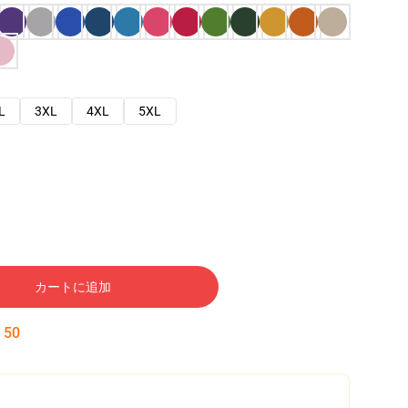
L
3XL
4XL
5XL
カートに追加
:
49