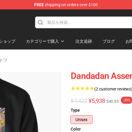
FREE
shipping on orders over $100
e
ショップ
カテゴリーで購入
注文追跡
ブログ
お
シャツ
Dandadan Assem
(2 customer reviews
¥7,422
¥5,938
-20%
$40.95
Type
Unisex
Color