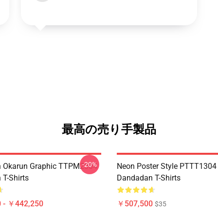
最高の売り手製品
-20%
 Okarun Graphic TTPM2304
Neon Poster Style PTTT130
T-Shirts
Dandadan T-Shirts
 - ￥442,250
￥507,500
$35