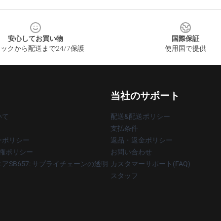
安心してお買い物
国際保証
ックから配送まで24/7保護
使用国で提供
当社のサポート
いて
配送&配送ポリシー
支払条件
ーポリシー
返品・返金ポリシー
著作権ポリシー
お問い合わせ
アSB657: サプライチェーンの透明
カスタマーサポート(FAQ)
スタッフ