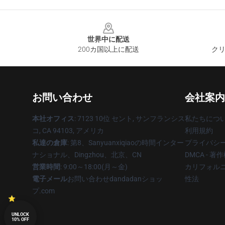
Footer
世界中に配送
200カ国以上に配送
クリ
お問い合わせ
会社案内
本社オフィス
: 7123 10位 セント, サンフランシス
私たちにつ
コ, CA 94103, アメリカ
利用規約
私達の倉庫
: 第8、Sanyuanxiqiaoの時間インター
プライバシ
ナショナル、Dingzhou、北京、CN
DMCA - 
営業時間
: 9:00～18:00(月～金)
カリフォルニ
電子メール
お問い合わせdandadanショッ
性法
プ.com
UNLOCK
10% OFF