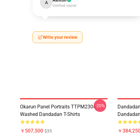
Ashton
A
Verified owner
Write your review
-20%
Okarun Panel Portraits TTPM2304
Dandadan
Washed Dandadan T-Shirts
Dandadan 
￥507,500
￥384,250
$35