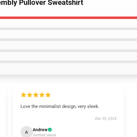
mbly Pullover Sweatshirt
Love the minimalist design, very sleek.
Dec 30, 2024
Andrew
A
Verified owner