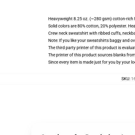
Heavyweight 8.25 oz. (~280 gsm) cotton-rich 
Solid colors are 80% cotton, 20% polyester. He
Crew neck sweatshirt with ribbed cuffs, neck
Note: If you like your sweatshirts baggy and ov
The third party printer of this product is eval
The printer of this product sources blanks fro
Since every item is made just for you by your loc
SKU
:
1