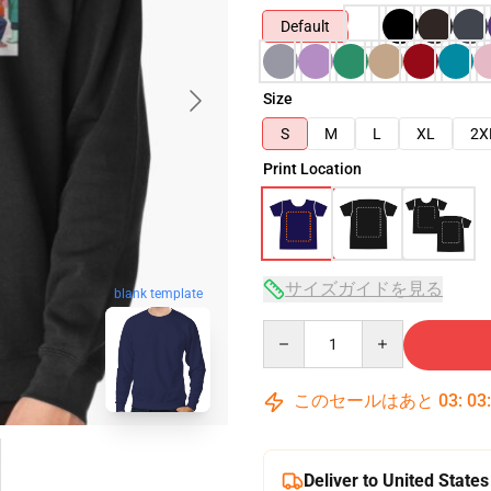
Default
Size
S
M
L
XL
2X
Print Location
サイズガイドを見る
blank template
Quantity
このセールはあと
03
:
03
Deliver to United States