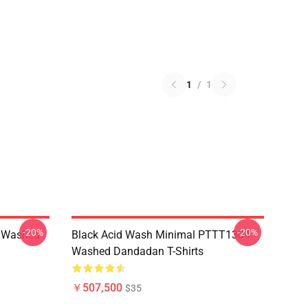
1
/
1
-20%
-20%
4 Washed
Black Acid Wash Minimal PTTT1304
Washed Dandadan T-Shirts
￥507,500
$35