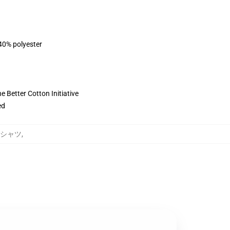
 40% polyester
 Better Cotton Initiative
ed
トシャツ
,