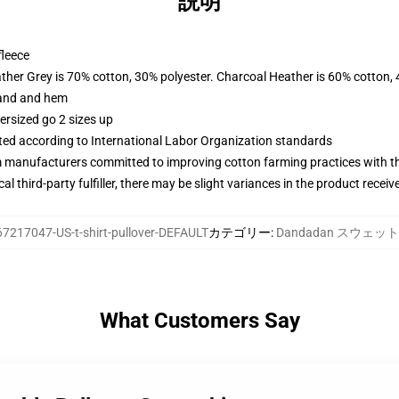
説明
fleece
ather Grey is 70% cotton, 30% polyester. Charcoal Heather is 60% cotton,
band and hem
ersized go 2 sizes up
uated according to International Labor Organization standards
m manufacturers committed to improving cotton farming practices with the
al third-party fulfiller, there may be slight variances in the product receiv
67217047-US-t-shirt-pullover-DEFAULT
カテゴリー
:
Dandadan スウェッ
What Customers Say