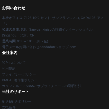
お問い合わせ
本社オフィス
: 7123 10位 セント, サンフランシスコ, CA 94103, アメ
リカ
私達の倉庫
: 第8、Sanyuanxiqiaoの時間インターナショナル、
Dingzhou、北京、CN
営業時間
: 9:00～18:00(月～金)
電子メール
お問い合わせdandadanショップ.com
会社案内
私たちについて
利用規約
プライバシーポリシー
DMCA - 著作権ポリシー
カリフォルニアSB657: サプライチェーンの透明性法
当社のサポート
配送&配送ポリシー
支払条件