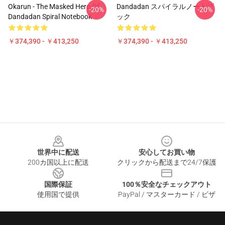
Okarun - The Masked Hero Of
Dandadan スパイラルノートブ
-20%
-20%
Dandadan Spiral Notebook
ック
￥374,390 - ￥413,250
￥374,390 - ￥413,250
Footer
世界中に配送
安心してお買い物
200カ国以上に配送
クリックから配送まで24/7保護
国際保証
100％安全なチェックアウト
使用国で提供
PayPal / マスターカード / ビザ