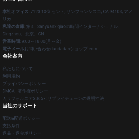
本社オフィス
: 7123 10位 セント, サンフランシスコ, CA 94103, アメ
リカ
私達の倉庫
: 第8、Sanyuanxiqiaoの時間インターナショナル、
Dingzhou、北京、CN
営業時間
: 9:00～18:00(月～金)
電子メール
お問い合わせdandadanショップ.com
会社案内
私たちについて
利用規約
プライバシーポリシー
DMCA - 著作権ポリシー
カリフォルニアSB657: サプライチェーンの透明性法
当社のサポート
配送&配送ポリシー
支払条件
返品・返金ポリシー