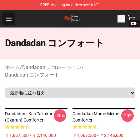
FREE
shipping on orders over $100
Dandadan Shop - Official Dandadan Merchandise Store
Open menu
Dandadan コンフォート
ホーム
/
Dandadan デコレーション
/
Dandadan コンフォート
Dandadan - Ken Takakura
Dandadan Momo Meme
-20%
-20%
(Okarun) Comforter
Comforter
￥1,667,500 - ￥2,146,000
￥1,667,500 - ￥2,146,000