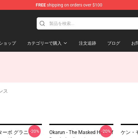
FREE
shipping on orders over $100
e
ショップ
カテゴリーで購入
注文追跡
ブログ
お
ギンス
-20%
-20%
ターボ グラニー
Okarun - The Masked Hero Of
ケン・モ