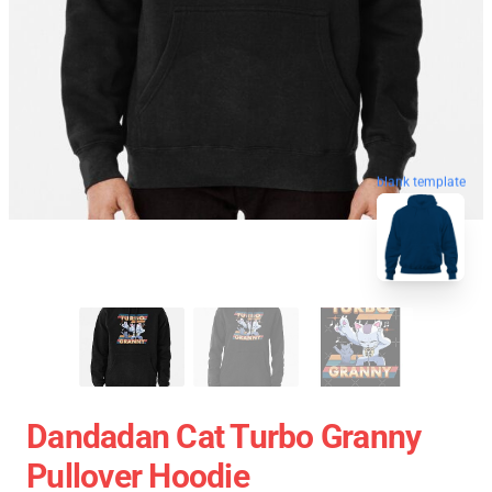
blank template
Dandadan Cat Turbo Granny
Pullover Hoodie