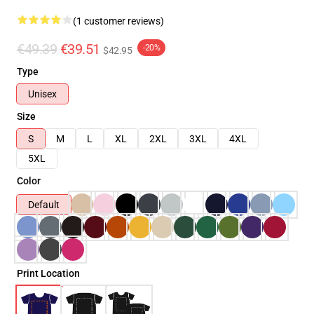
(1 customer reviews)
€49.39
€39.51
-20%
$42.95
Type
Unisex
Size
S
M
L
XL
2XL
3XL
4XL
5XL
Color
Default
Print Location