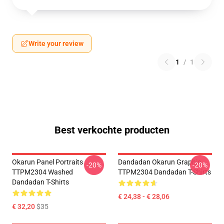
Write your review
1
/
1
Best verkochte producten
Okarun Panel Portraits
Dandadan Okarun Graphic
-20%
-20%
TTPM2304 Washed
TTPM2304 Dandadan T-Shirts
Dandadan T-Shirts
€ 24,38 - € 28,06
€ 32,20
$35