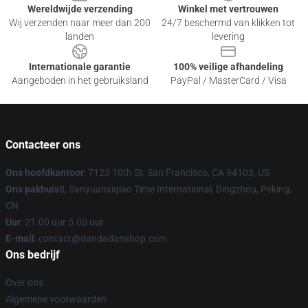
Wereldwijde verzending
Winkel met vertrouwen
Wij verzenden naar meer dan 200
24/7 beschermd van klikken tot
landen
levering
Internationale garantie
100% veilige afhandeling
Aangeboden in het gebruiksland
PayPal / MasterCard / Visa
Contacteer ons
Ons hoofdkantoor
: 7123 10th St, San Francisco, CA 94103, US
Ons pakhuis
8, Sanyuanxiqiao Time International, Dingzhou, Peking,
CN
Uur
: 21.00 uur 5.00 uur
E-mail
: contact@dandadanshop.com
Ons bedrijf
Over ons
Algemene voorwaarden