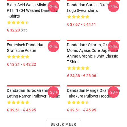
Black Acid Wash Minimal
Dandadan Cursed Okarun
-20%
-20%
PTTT1304 Washed Dandadan
Logo Sweatshirts
T-Shirts
€ 37,67 - € 44,11
€ 32,20
$35
Esthetisch Dandadan
Dandadan : Okarun, Okarun,
-20%
-20%
Grafische Poster
Momo Ayase, Cute Japanese
Anime Graphic T-Shirt Classic
T-Shirt
€ 18,21 - € 42,22
€ 24,38 - € 28,06
Dandadan Turbo Granny
Dandadan Manga Okarun Ken
-20%
-20%
Eating Ramen Pullover Hoodie
Takakura Pullover Hoodie
€ 39,51 - € 45,95
€ 39,51 - € 45,95
BEKIJK MEER