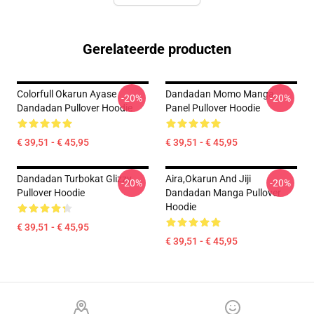
Gerelateerde producten
Colorfull Okarun Ayase
Dandadan Momo Manga
-20%
-20%
Dandadan Pullover Hoodie
Panel Pullover Hoodie
€ 39,51 - € 45,95
€ 39,51 - € 45,95
Dandadan Turbokat Glizzy
Aira,Okarun And Jiji
-20%
-20%
Pullover Hoodie
Dandadan Manga Pullover
Hoodie
€ 39,51 - € 45,95
€ 39,51 - € 45,95
Footer