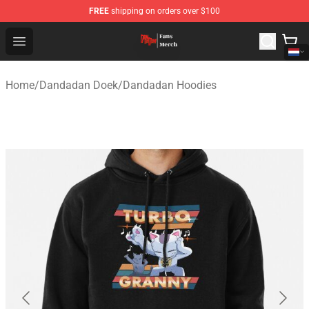
FREE
shipping on orders over $100
Dandadan Shop - Official Dandadan Merchandise Store
Open menu
Home
/
Dandadan Doek
/
Dandadan Hoodies