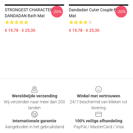
STRONGEST CHARACTERS IN
Dandadan Cuter Couple Bath
-20%
-20%
DANDADAN Bath Mat
Mat
€ 19,78 - € 25,30
€ 19,78 - € 25,30
Footer
Wereldwijde verzending
Winkel met vertrouwen
Wij verzenden naar meer dan 200
24/7 beschermd van klikken tot
landen
levering
Internationale garantie
100% veilige afhandeling
Aangeboden in het gebruiksland
PayPal / MasterCard / Visa