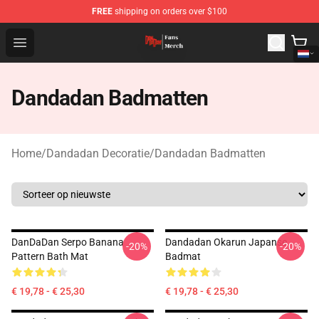
FREE
shipping on orders over $100
Dandadan Shop - Official Dandadan Merchandise Store
Open menu
Dandadan Badmatten
Home
/
Dandadan Decoratie
/
Dandadan Badmatten
DanDaDan Serpo Banana
Dandadan Okarun Japanse
-20%
-20%
Pattern Bath Mat
Badmat
€ 19,78 - € 25,30
€ 19,78 - € 25,30