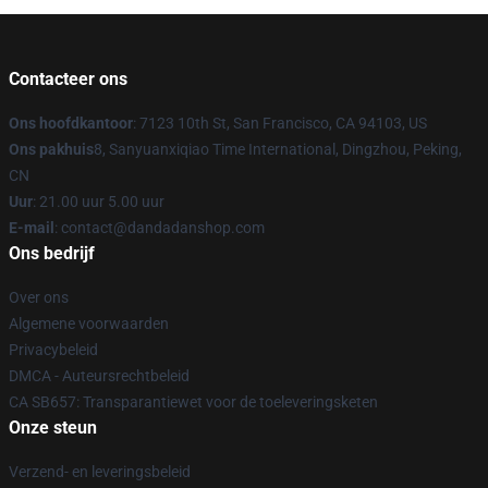
Contacteer ons
Ons hoofdkantoor
: 7123 10th St, San Francisco, CA 94103, US
Ons pakhuis
8, Sanyuanxiqiao Time International, Dingzhou, Peking,
CN
Uur
: 21.00 uur 5.00 uur
E-mail
: contact@dandadanshop.com
Ons bedrijf
Over ons
Algemene voorwaarden
Privacybeleid
DMCA - Auteursrechtbeleid
CA SB657: Transparantiewet voor de toeleveringsketen
Onze steun
Verzend- en leveringsbeleid