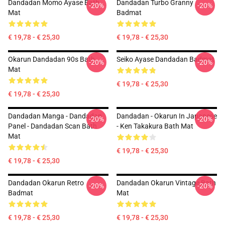
Dandadan Momo Ayase Bath
Dandadan Turbo Granny
-20%
-20%
Mat
Badmat
€ 19,78 - € 25,30
€ 19,78 - € 25,30
Okarun Dandadan 90s Bath
Seiko Ayase Dandadan Badmat
-20%
-20%
Mat
€ 19,78 - € 25,30
€ 19,78 - € 25,30
Dandadan Manga - Dandadan
Dandadan - Okarun In Japanese
-20%
-20%
Panel - Dandadan Scan Bath
- Ken Takakura Bath Mat
Mat
€ 19,78 - € 25,30
€ 19,78 - € 25,30
Dandadan Okarun Retro
Dandadan Okarun Vintage Bath
-20%
-20%
Badmat
Mat
€ 19,78 - € 25,30
€ 19,78 - € 25,30