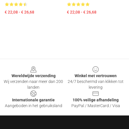
€ 22,08 - € 26,68
€ 22,08 - € 26,68
Footer
Wereldwijde verzending
Winkel met vertrouwen
Wij verzenden naar meer dan 200
24/7 beschermd van klikken tot
landen
levering
Internationale garantie
100% veilige afhandeling
Aangeboden in het gebruiksland
PayPal / MasterCard / Visa