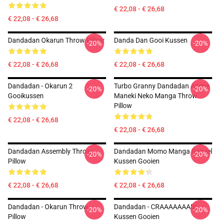
€ 22,08 - € 26,68
€ 22,08 - € 26,68
Dandadan Okarun Throw Pillow
Danda Dan Gooi Kussen
-20%
-20%
€ 22,08 - € 26,68
€ 22,08 - € 26,68
Dandadan - Okarun 2
Turbo Granny Dandadan Anime
-20%
-20%
Gooikussen
Maneki Neko Manga Throw
Pillow
€ 22,08 - € 26,68
€ 22,08 - € 26,68
Dandadan Assembly Throw
Dandadan Momo Manga Paneel
-20%
-20%
Pillow
Kussen Gooien
€ 22,08 - € 26,68
€ 22,08 - € 26,68
Dandadan - Okarun Throw
Dandadan - CRAAAAAAAB!
-20%
-20%
Pillow
Kussen Gooien