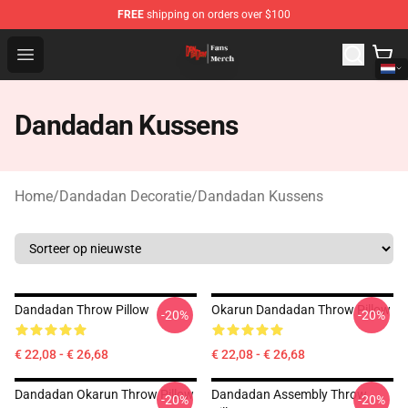
FREE
shipping on orders over $100
Dandadan Shop - Official Dandadan Merchandise Store
Open menu
Dandadan Kussens
Home
/
Dandadan Decoratie
/
Dandadan Kussens
Dandadan Throw Pillow
Okarun Dandadan Throw Pillow
-20%
-20%
€ 22,08 - € 26,68
€ 22,08 - € 26,68
Dandadan Okarun Throw Pillow
Dandadan Assembly Throw
-20%
-20%