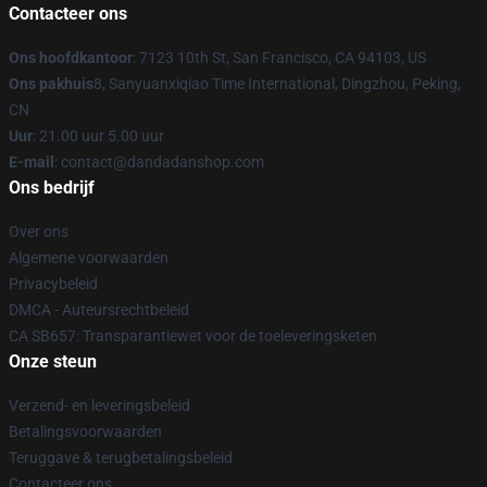
Contacteer ons
Ons hoofdkantoor
: 7123 10th St, San Francisco, CA 94103, US
Ons pakhuis
8, Sanyuanxiqiao Time International, Dingzhou, Peking,
CN
Uur
: 21.00 uur 5.00 uur
E-mail
: contact@dandadanshop.com
Ons bedrijf
Over ons
Algemene voorwaarden
Privacybeleid
DMCA - Auteursrechtbeleid
CA SB657: Transparantiewet voor de toeleveringsketen
Onze steun
Verzend- en leveringsbeleid
Betalingsvoorwaarden
Teruggave & terugbetalingsbeleid
Contacteer ons