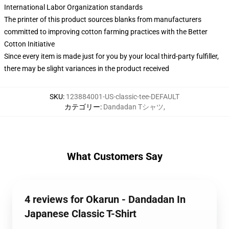
International Labor Organization standards
The printer of this product sources blanks from manufacturers
committed to improving cotton farming practices with the Better
Cotton Initiative
Since every item is made just for you by your local third-party fulfiller,
there may be slight variances in the product received
SKU
:
123884001-US-classic-tee-DEFAULT
カテゴリー
:
Dandadan Tシャツ
,
What Customers Say
4 reviews for Okarun - Dandadan In
Japanese Classic T-Shirt