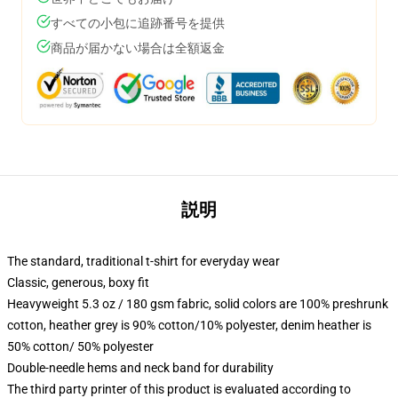
すべての小包に追跡番号を提供
商品が届かない場合は全額返金
説明
The standard, traditional t-shirt for everyday wear
Classic, generous, boxy fit
Heavyweight 5.3 oz / 180 gsm fabric, solid colors are 100% preshrunk
cotton, heather grey is 90% cotton/10% polyester, denim heather is
50% cotton/ 50% polyester
Double-needle hems and neck band for durability
The third party printer of this product is evaluated according to