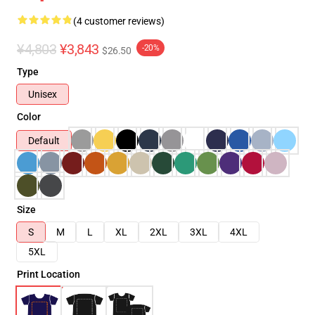
(4 customer reviews)
¥4,803
¥3,843
-20%
$26.50
Type
Unisex
Color
Default
Size
S
M
L
XL
2XL
3XL
4XL
5XL
Print Location