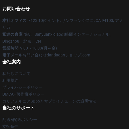
お問い合わせ
本社オフィス
: 7123 10位 セント, サンフランシスコ, CA 94103, アメ
リカ
私達の倉庫
: 第8、Sanyuanxiqiaoの時間インターナショナル、
Dingzhou、北京、CN
営業時間
: 9:00～18:00(月～金)
電子メール
お問い合わせdandadanショップ.com
会社案内
私たちについて
利用規約
プライバシーポリシー
DMCA - 著作権ポリシー
カリフォルニアSB657: サプライチェーンの透明性法
当社のサポート
配送&配送ポリシー
支払条件