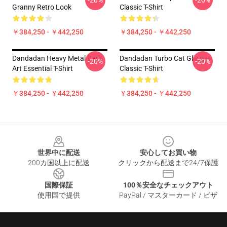
-20%
-20%
Granny Retro Look
Classic T-Shirt
￥384,250 - ￥442,250
￥384,250 - ￥442,250
Dandadan Heavy Metal Dark
Dandadan Turbo Cat Glizzy
-20%
-20%
Art Essential T-Shirt
Classic T-Shirt
￥384,250 - ￥442,250
￥384,250 - ￥442,250
Footer
世界中に配送
安心してお買い物
200カ国以上に配送
クリックから配送まで24/7保護
国際保証
100％安全なチェックアウト
使用国で提供
PayPal / マスターカード / ビザ