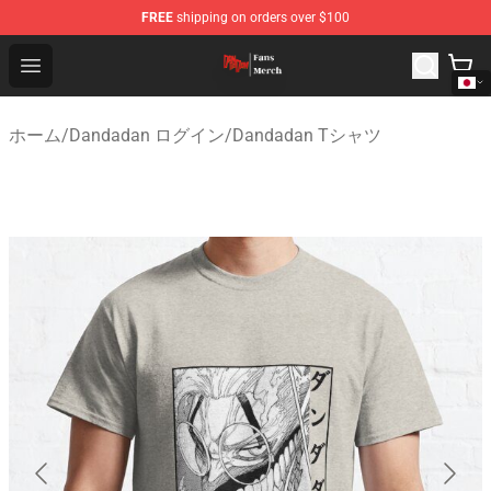
FREE
shipping on orders over $100
Dandadan Shop - Official Dandadan Merchandise Store
Open menu
ホーム
/
Dandadan ログイン
/
Dandadan Tシャツ