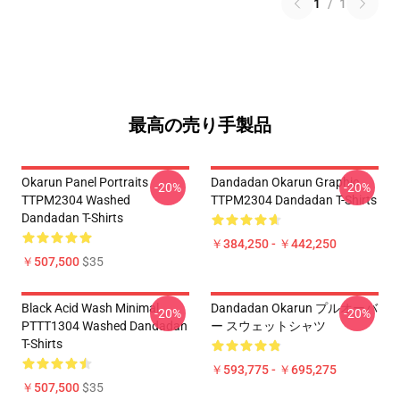
1
/
1
最高の売り手製品
Okarun Panel Portraits
Dandadan Okarun Graphic
-20%
-20%
TTPM2304 Washed
TTPM2304 Dandadan T-Shirts
Dandadan T-Shirts
￥384,250 - ￥442,250
￥507,500
$35
Black Acid Wash Minimal
Dandadan Okarun プルオーバ
-20%
-20%
PTTT1304 Washed Dandadan
ー スウェットシャツ
T-Shirts
￥593,775 - ￥695,275
￥507,500
$35