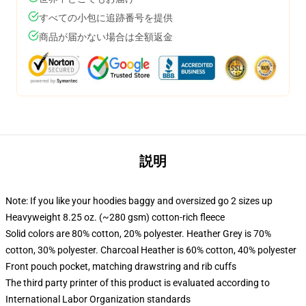
すべての小包に追跡番号を提供
商品が届かない場合は全額返金
説明
Note: If you like your hoodies baggy and oversized go 2 sizes up
Heavyweight 8.25 oz. (~280 gsm) cotton-rich fleece
Solid colors are 80% cotton, 20% polyester. Heather Grey is 70%
cotton, 30% polyester. Charcoal Heather is 60% cotton, 40% polyester
Front pouch pocket, matching drawstring and rib cuffs
The third party printer of this product is evaluated according to
International Labor Organization standards