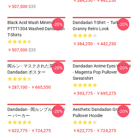
￥384,250 - ￥442,250
￥507,500
$35
Black Acid Wash Minimal
Dandadan T-Shirt – Turbo
-20%
-20%
PTTT1304 Washed Dandadan
Granny Retro Look
T-Shirts
￥384,250 - ￥442,250
￥507,500
$35
岡ルン - マスクされた英雄
Dandadan Anime Eyes W Kanji
-20%
-20%
Dandadan ポスター
- Magenta Pop Pullover
Sweatshirt
￥287,100 - ￥665,550
￥593,775 - ￥695,275
Dandadan - 岡ルンプルオーバ
Aesthetic Dandadan Graphic
-20%
-20%
ー パーカー
Pullover Hoodie
￥622,775 - ￥724,275
￥622,775 - ￥724,275