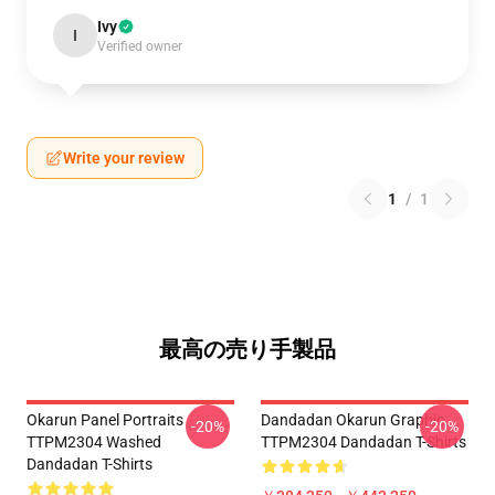
Ivy
I
Verified owner
Write your review
1
/
1
最高の売り手製品
Okarun Panel Portraits
Dandadan Okarun Graphic
-20%
-20%
TTPM2304 Washed
TTPM2304 Dandadan T-Shirts
Dandadan T-Shirts