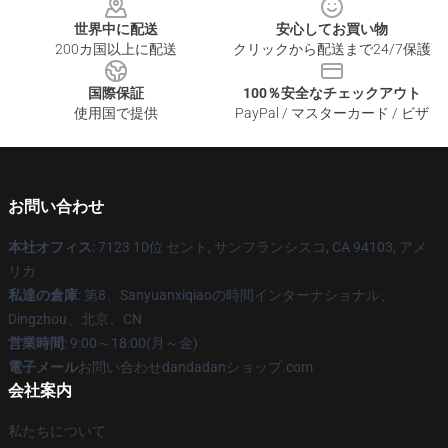
世界中に配送
安心してお買い物
200カ国以上に配送
クリックから配送まで24/7保護
国際保証
100％安全なチェックアウト
使用国で提供
PayPal / マスターカード / ビザ
お問い合わせ
本社オフィス
: 7123 10位 セント, サンフランシスコ, CA 94103, アメ
リカ
私達の倉庫
: 第8、Sanyuanxiqiaoの時間インターナショナル、
Dingzhou、北京、CN
営業時間
: 9:00～18:00(月～金)
電子メール
お問い合わせdandadanショップ.com
会社案内
私たちについて