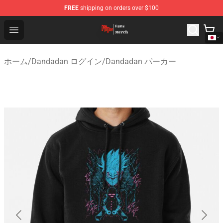
FREE
shipping on orders over $100
Dandadan Shop - Official Dandadan Merchandise Store
Open menu
ホーム
/
Dandadan ログイン
/
Dandadan パーカー