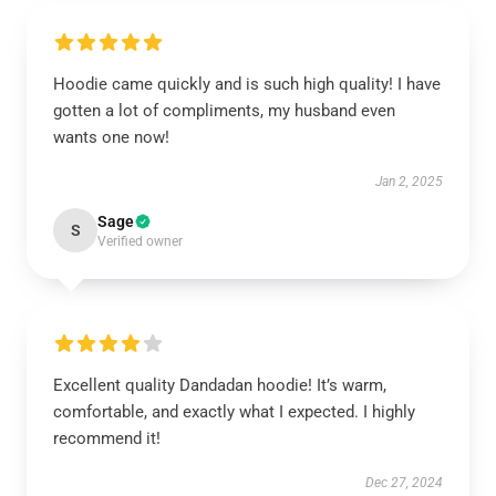
Hoodie came quickly and is such high quality! I have
gotten a lot of compliments, my husband even
wants one now!
Jan 2, 2025
Sage
S
Verified owner
Excellent quality Dandadan hoodie! It’s warm,
comfortable, and exactly what I expected. I highly
recommend it!
Dec 27, 2024