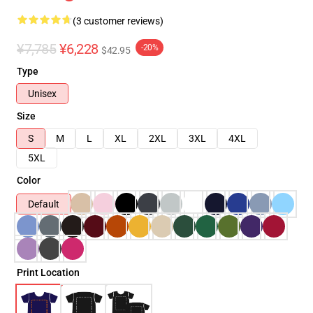
(3 customer reviews)
¥7,785
¥6,228
-20%
$42.95
Type
Unisex
Size
S
M
L
XL
2XL
3XL
4XL
5XL
Color
Default
Print Location