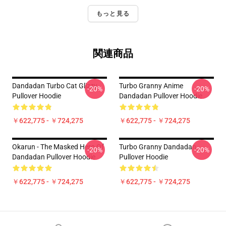
もっと見る
関連商品
Dandadan Turbo Cat Glizzy
Turbo Granny Anime
-20%
-20%
Pullover Hoodie
Dandadan Pullover Hoodie
￥622,775 - ￥724,275
￥622,775 - ￥724,275
Okarun - The Masked Hero Of
Turbo Granny Dandadan
-20%
-20%
Dandadan Pullover Hoodie
Pullover Hoodie
￥622,775 - ￥724,275
￥622,775 - ￥724,275
Footer