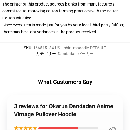
The printer of this product sources blanks from manufacturers
committed to improving cotton farming practices with the Better
Cotton Initiative
Since every item is made just for you by your local third-party fulfiller,
there may be slight variances in the product received
SKU
:
166515184-US-t-shirt-mhoodie-DEFAULT
カテゴリー
:
Dandadan パーカー
,
What Customers Say
3 reviews for Okarun Dandadan Anime
Vintage Pullover Hoodie
★★★★★
67%