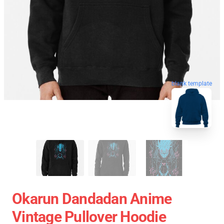
blank template
Okarun Dandadan Anime
Vintage Pullover Hoodie