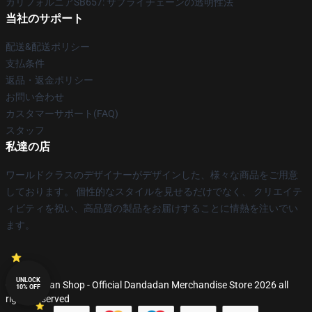
カリフォルニアSB657: サプライチェーンの透明性法
当社のサポート
配送&配送ポリシー
支払条件
返品・返金ポリシー
お問い合わせ
カスタマーサポート(FAQ)
スタッフ
私達の店
ワールドクラスのデザイナーがデザインした、様々な商品をご用意
しております。 個性的なスタイルを見せるだけでなく、 クリエイテ
ィビティを祝い、高品質の製品をお届けすることに情熱を注いでい
ます。
UNLOCK
© Dandadan Shop - Official Dandadan Merchandise Store 2026 all
10% OFF
rights reserved