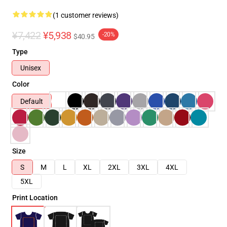
(1 customer reviews)
¥7,422
¥5,938
-20%
$40.95
Type
Unisex
Color
Default
Size
S
M
L
XL
2XL
3XL
4XL
5XL
Print Location