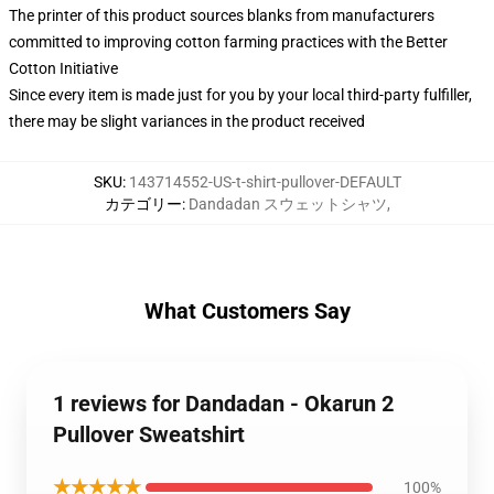
The printer of this product sources blanks from manufacturers
committed to improving cotton farming practices with the Better
Cotton Initiative
Since every item is made just for you by your local third-party fulfiller,
there may be slight variances in the product received
SKU
:
143714552-US-t-shirt-pullover-DEFAULT
カテゴリー
:
Dandadan スウェットシャツ
,
What Customers Say
1 reviews for Dandadan - Okarun 2
Pullover Sweatshirt
★★★★★
100%