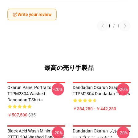
Write your review
1
/
1
最高の売り手製品
Okarun Panel Portraits
Dandadan Okarun Graphic
-20%
-20%
TTPM2304 Washed
TTPM2304 Dandadan T-Shirts
Dandadan T-Shirts
￥384,250 - ￥442,250
￥507,500
$35
Black Acid Wash Minimal
Dandadan Okarun プルオーバ
-20%
-20%
PTTT1304 Washed Dandadan
ー スウェットシャツ