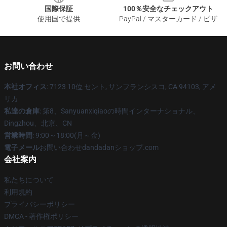
国際保証
100％安全なチェックアウト
使用国で提供
PayPal / マスターカード / ビザ
お問い合わせ
本社オフィス
: 7123 10位 セント, サンフランシスコ, CA 94103, アメ
リカ
私達の倉庫
: 第8、Sanyuanxiqiaoの時間インターナショナル、
Dingzhou、北京、CN
営業時間
: 9:00～18:00(月～金)
電子メール
お問い合わせdandadanショップ.com
会社案内
私たちについて
利用規約
プライバシーポリシー
DMCA - 著作権ポリシー