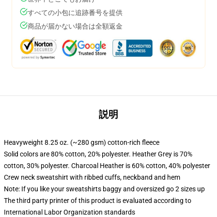
すべての小包に追跡番号を提供
商品が届かない場合は全額返金
説明
Heavyweight 8.25 oz. (~280 gsm) cotton-rich fleece
Solid colors are 80% cotton, 20% polyester. Heather Grey is 70%
cotton, 30% polyester. Charcoal Heather is 60% cotton, 40% polyester
Crew neck sweatshirt with ribbed cuffs, neckband and hem
Note: If you like your sweatshirts baggy and oversized go 2 sizes up
The third party printer of this product is evaluated according to
International Labor Organization standards