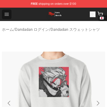
FREE
shipping on orders over $100
Dandadan Shop - Official Dandadan Merchandise Store
Open menu
ホーム
/
Dandadan ログイン
/
Dandadan スウェットシャツ