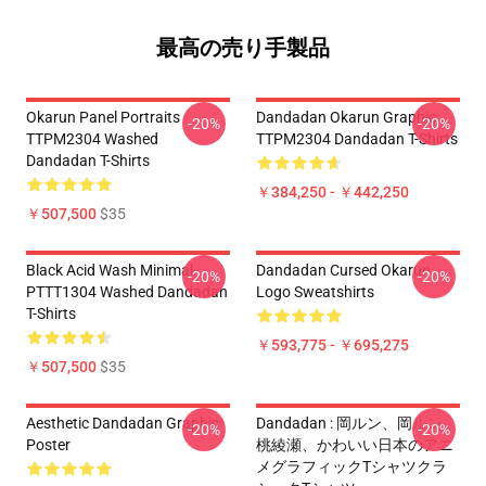
最高の売り手製品
Okarun Panel Portraits
Dandadan Okarun Graphic
-20%
-20%
TTPM2304 Washed
TTPM2304 Dandadan T-Shirts
Dandadan T-Shirts
￥384,250 - ￥442,250
￥507,500
$35
Black Acid Wash Minimal
Dandadan Cursed Okarun
-20%
-20%
PTTT1304 Washed Dandadan
Logo Sweatshirts
T-Shirts
￥593,775 - ￥695,275
￥507,500
$35
Aesthetic Dandadan Graphic
Dandadan : 岡ルン、岡ルン、
-20%
-20%
Poster
桃綾瀬、かわいい日本のアニ
メグラフィックTシャツクラ