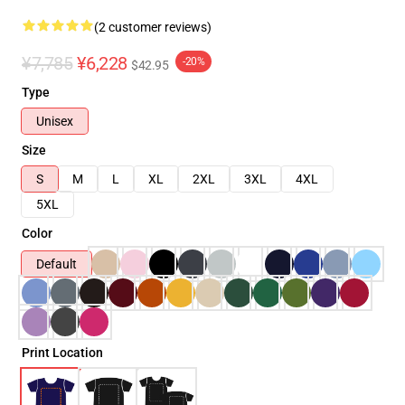
(2 customer reviews)
¥7,785
¥6,228
-20%
$42.95
Type
Unisex
Size
S
M
L
XL
2XL
3XL
4XL
5XL
Color
Default
Print Location