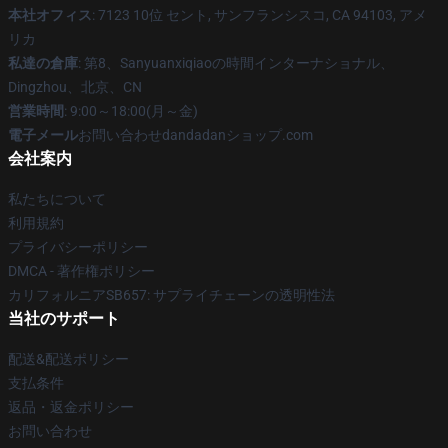
本社オフィス
: 7123 10位 セント, サンフランシスコ, CA 94103, アメ
リカ
私達の倉庫
: 第8、Sanyuanxiqiaoの時間インターナショナル、
Dingzhou、北京、CN
営業時間
: 9:00～18:00(月～金)
電子メール
お問い合わせdandadanショップ.com
会社案内
私たちについて
利用規約
プライバシーポリシー
DMCA - 著作権ポリシー
カリフォルニアSB657: サプライチェーンの透明性法
当社のサポート
配送&配送ポリシー
支払条件
返品・返金ポリシー
お問い合わせ