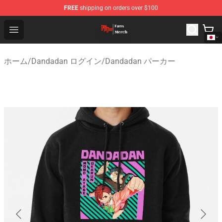
FREE
shipping on orders over $100
Dandadan Shop - Official Dandadan Merchandise Store
Open menu
ホーム
/
Dandadan ログイン
/
Dandadan パーカー