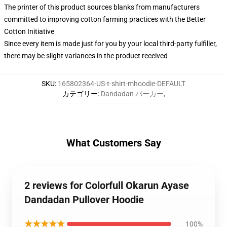
The printer of this product sources blanks from manufacturers
committed to improving cotton farming practices with the Better
Cotton Initiative
Since every item is made just for you by your local third-party fulfiller,
there may be slight variances in the product received
SKU
:
165802364-US-t-shirt-mhoodie-DEFAULT
カテゴリー
:
Dandadan パーカー
,
What Customers Say
2 reviews for Colorfull Okarun Ayase
Dandadan Pullover Hoodie
★★★★★
100%