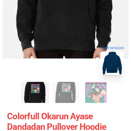
blank template
Colorfull Okarun Ayase
Dandadan Pullover Hoodie