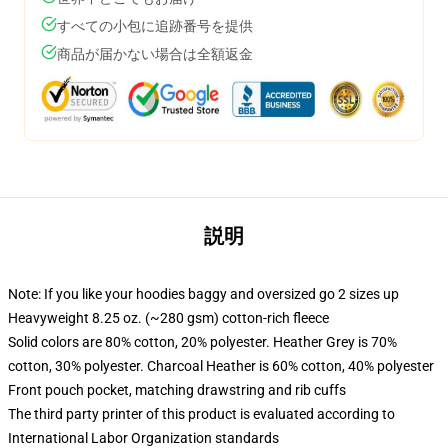
すべての小包に追跡番号を提供
商品が届かない場合は全額返金
説明
Note: If you like your hoodies baggy and oversized go 2 sizes up
Heavyweight 8.25 oz. (~280 gsm) cotton-rich fleece
Solid colors are 80% cotton, 20% polyester. Heather Grey is 70%
cotton, 30% polyester. Charcoal Heather is 60% cotton, 40% polyester
Front pouch pocket, matching drawstring and rib cuffs
The third party printer of this product is evaluated according to
International Labor Organization standards