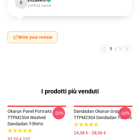
Elizabeth
E
Verified owner
Write your review
1
/
1
I prodotti più venduti
Okarun Panel Portraits
Dandadan Okarun Graphic
-20%
-20%
TTPM2304 Washed
TTPM2304 Dandadan T-Shirts
Dandadan T-Shirts
24,38 € - 28,06 €
32,20 €
$35