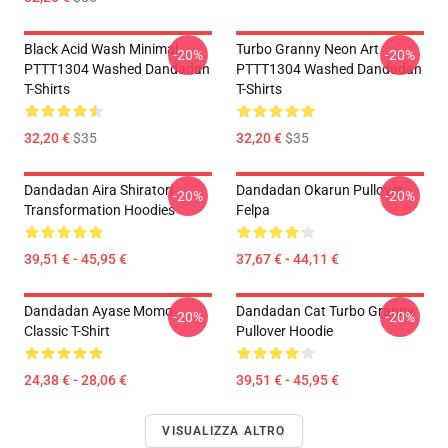
Black Acid Wash Minimal
Turbo Granny Neon Art
-20%
-20%
PTTT1304 Washed Dandadan
PTTT1304 Washed Dandadan
T-Shirts
T-Shirts
32,20 €
$35
32,20 €
$35
Dandadan Aira Shiratori
Dandadan Okarun Pullover
-20%
-20%
Transformation Hoodies
Felpa
39,51 € - 45,95 €
37,67 € - 44,11 €
Dandadan Ayase Momo
Dandadan Cat Turbo Granny
-20%
-20%
Classic T-Shirt
Pullover Hoodie
24,38 € - 28,06 €
39,51 € - 45,95 €
VISUALIZZA ALTRO