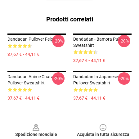
Prodotti correlati
Dandadan Pullover Felpa
Dandadan - Bamora Pullover
-20%
-20%
Sweatshirt
37,67 € - 44,11 €
37,67 € - 44,11 €
Dandadan Anime Characters
Dandadan In Japanese
-20%
-20%
Pullover Sweatshirt
Pullover Sweatshirt
37,67 € - 44,11 €
37,67 € - 44,11 €
Footer
Spedizione mondiale
Acquista in tutta sicurezza