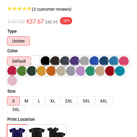
(3 customer reviews)
€47.09
€37.67
-20%
$40.95
Type
Unisex
Color
Default
Size
S
M
L
XL
2XL
3XL
4XL
5XL
Print Location