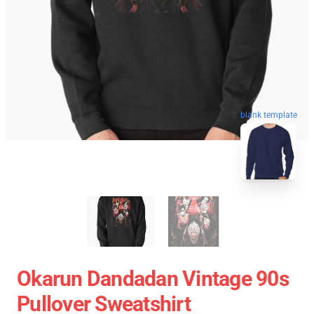
blank template
Okarun Dandadan Vintage 90s
Pullover Sweatshirt