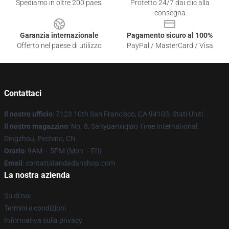
Spediamo in oltre 200 paesi
Protetto 24/7 dai clic alla
consegna
Garanzia internazionale
Pagamento sicuro al 100%
Offerto nel paese di utilizzo
PayPal / MasterCard / Visa
Contattaci
Il nostro ufficio
: 7123 10th San Francisco, CA 94103, Stati Uniti
Il nostro magazzino
: No. 8, Sanyuanxiqiao Time International,
Dingzhou, Pechino, CN
Orario
: 9AM – 5PM (Mon – Fri)
Email
: contattidandadanshop.com
La nostra azienda
Su di noi
Termini e condizioni
Informativa sulla privacy