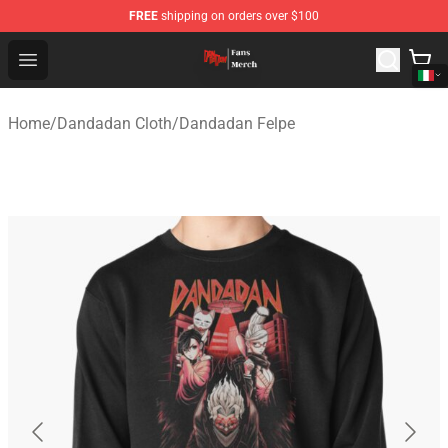
FREE
shipping on orders over $100
Dandadan Shop - Official Dandadan Merchandise Store
Open menu
Home
/
Dandadan Cloth
/
Dandadan Felpe