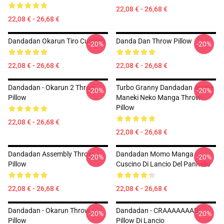
22,08 € - 26,68 €
22,08 € - 26,68 €
Dandadan Okarun Tiro Cuscino
Danda Dan Throw Pillow
-20%
-20%
22,08 € - 26,68 €
22,08 € - 26,68 €
Dandadan - Okarun 2 Throw
Turbo Granny Dandadan Anime
-20%
-20%
Pillow
Maneki Neko Manga Throw
Pillow
22,08 € - 26,68 €
22,08 € - 26,68 €
Dandadan Assembly Throw
Dandadan Momo Manga
-20%
-20%
Pillow
Cuscino Di Lancio Del Pannello
22,08 € - 26,68 €
22,08 € - 26,68 €
Dandadan - Okarun Throw
Dandadan - CRAAAAAAAB!
-20%
-20%
Pillow
Pillow Di Lancio