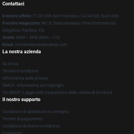
Contattaci
Il nostro ufficio
: 7123 10th San Francisco, CA 94103, Stati Uniti
Il nostro magazzino
: No. 8, Sanyuanxiqiao Time International,
Dingzhou, Pechino, CN
Orario
: 9AM – 5PM (Mon – Fri)
Email
: contattidandadanshop.com
La nostra azienda
Su di noi
Termini e condizioni
Informativa sulla privacy
DMCA - Informativa sul copyright
CA SB657: Legge sulla trasparenza della catena di fornitura
Il nostro supporto
Condizioni di spedizione e consegna
Termini di pagamento
Condizioni di ritorno e rimborso
Contattaci