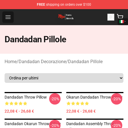
FREE
shipping on orders over $100
Dandadan Shop - Official Dandadan Merchandise Store
Open menu
Dandadan Pillole
Home
/
Dandadan Decorazione
/
Dandadan Pillole
Dandadan Throw Pillow
Okarun Dandadan Throw Pillow
-20%
-20%
22,08 € - 26,68 €
22,08 € - 26,68 €
Dandadan Okarun Throw Pillow
Dandadan Assembly Throw
-20%
-20%