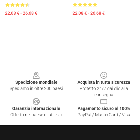
22,08 € - 26,68 €
22,08 € - 26,68 €
Footer
Spedizione mondiale
Acquista in tutta sicurezza
Spediamo in oltre 200 paesi
Protetto 24/7 dai clic alla
consegna
Garanzia internazionale
Pagamento sicuro al 100%
Offerto nel paese di utilizzo
PayPal / MasterCard / Visa