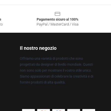
e
Pagamento sicuro al 100%
zo
PayPal / MasterCard / Visa
Il nostro negozio
Offriamo una varietà di prodotti che sono
progettati da designer di livello mondiale. Questi
non sono solo per mostrare il vostro stile unico.
Siamo appassionati di celebrare la creatività e di
fornire prodotti di alta qualità.