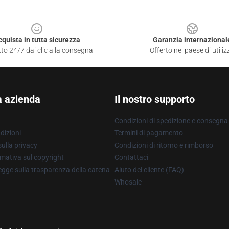
cquista in tutta sicurezza
Garanzia internazional
to 24/7 dai clic alla consegna
Offerto nel paese di utiliz
a azienda
Il nostro supporto
Condizioni di spedizione e consegna
dizioni
Termini di pagamento
ulla privacy
Condizioni di ritorno e rimborso
mativa sul copyright
Contattaci
gge sulla trasparenza della catena
Aiuto del cliente (FAQ)
Whosale