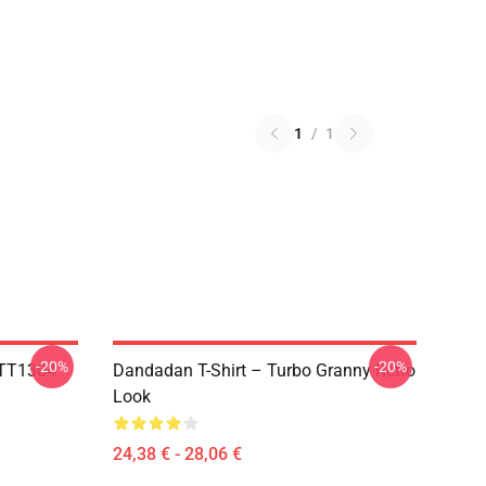
1
/
1
-20%
-20%
TTT1304
Dandadan T-Shirt – Turbo Granny Retro
Look
24,38 € - 28,06 €