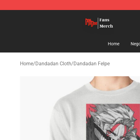
Dandadan Shop - Official Dandadan Merchandise Stor
Home
Nego
Home
/
Dandadan Cloth
/
Dandadan Felpe