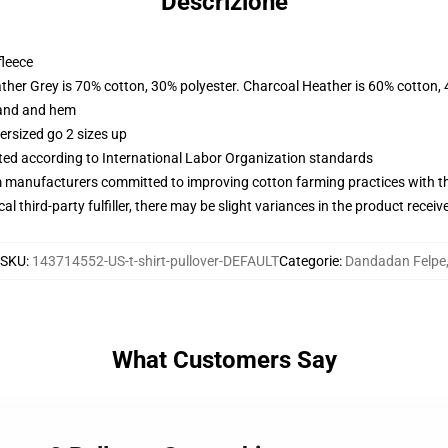
Descrizione
fleece
ather Grey is 70% cotton, 30% polyester. Charcoal Heather is 60% cotton,
band and hem
ersized go 2 sizes up
uated according to International Labor Organization standards
m manufacturers committed to improving cotton farming practices with the
al third-party fulfiller, there may be slight variances in the product receiv
SKU
:
143714552-US-t-shirt-pullover-DEFAULT
Categorie
:
Dandadan Felpe
What Customers Say