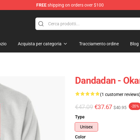
FREE
shipping on orders over $100
e
zio
Acquista per categoria
Tracciamento ordine
Blog
Dandadan - Okar
(1 customer reviews
€47.09
€37.67
-20%
$40.95
Type
Unisex
Color