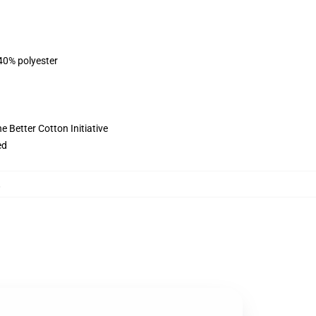
 40% polyester
 Better Cotton Initiative
ed
,