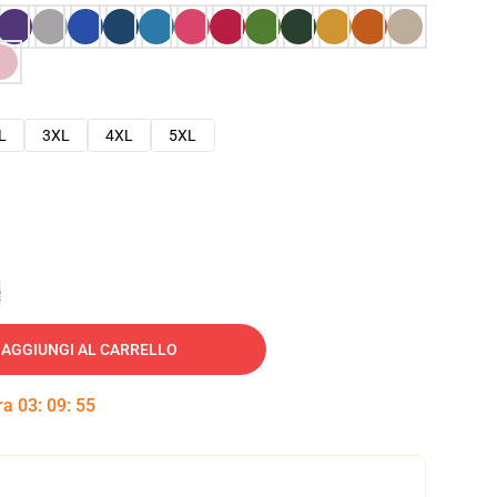
L
3XL
4XL
5XL
e
AGGIUNGI AL CARRELLO
tra
03
:
09
:
54