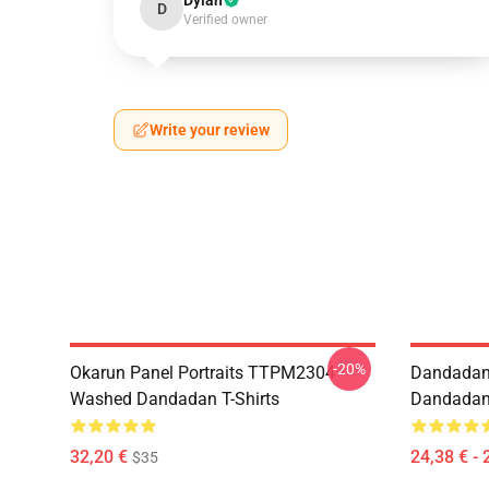
Dylan
D
Verified owner
Write your review
-20%
Okarun Panel Portraits TTPM2304
Dandadan
Washed Dandadan T-Shirts
Dandadan 
32,20 €
24,38 € - 
$35