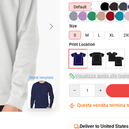
Default
Size
S
M
L
XL
2X
Print Location
Visualizza guida alle tagli
blank template
Quantity
Questa vendita termina 
Deliver to United States