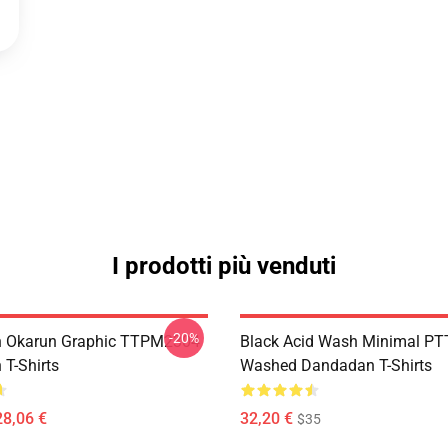
I prodotti più venduti
-20%
 Okarun Graphic TTPM2304
Black Acid Wash Minimal P
T-Shirts
Washed Dandadan T-Shirts
28,06 €
32,20 €
$35