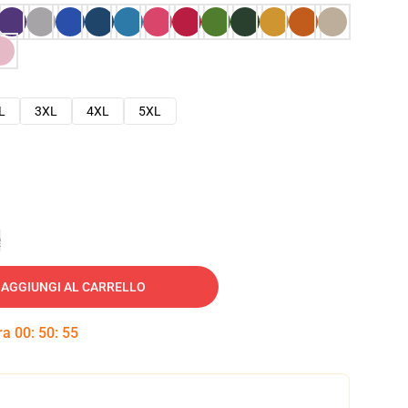
L
3XL
4XL
5XL
e
AGGIUNGI AL CARRELLO
tra
00
:
50
:
54