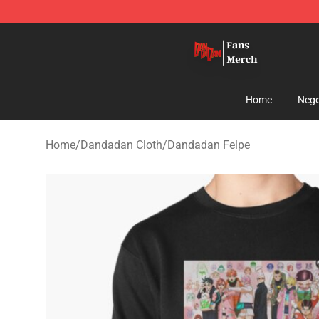
Dandadan Shop - Official Dandadan Merchandise Stor
Home
Nego
Home
/
Dandadan Cloth
/
Dandadan Felpe