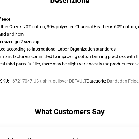
Descrizione
fleece
ather Grey is 70% cotton, 30% polyester. Charcoal Heather is 60% cotton,
band and hem
ersized go 2 sizes up
uated according to International Labor Organization standards
m manufacturers committed to improving cotton farming practices with the
al third-party fulfiller, there may be slight variances in the product receiv
SKU
:
167217047-US-t-shirt-pullover-DEFAULT
Categorie
:
Dandadan Felpe
What Customers Say