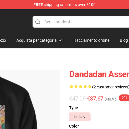
FREE
shipping on orders over $100
e
zio
Acquista per categoria
Tracciamento ordine
Blog
Dandadan Assem
(2 customer reviews
€47.09
€37.67
-20%
$40.95
Type
Unisex
Color