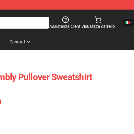
Assistenza clienti
Visualizza carrello
Contatti
bly Pullover Sweatshirt
)