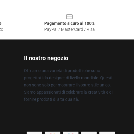
e
Pagamento sicuro al 100%
zo
PayPal / MasterCard / Visa
Il nostro negozio
Offriamo una varietà di prodotti che sono
progettati da designer di livello mondiale. Questi
non sono solo per mostrare il vostro stile unico.
Siamo appassionati di celebrare la creatività e di
fornire prodotti di alta qualità.