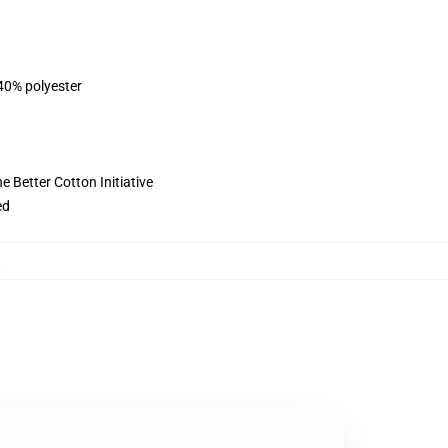
 40% polyester
 Better Cotton Initiative
ed
,