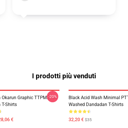
I prodotti più venduti
-20%
 Okarun Graphic TTPM2304
Black Acid Wash Minimal P
T-Shirts
Washed Dandadan T-Shirts
28,06 €
32,20 €
$35