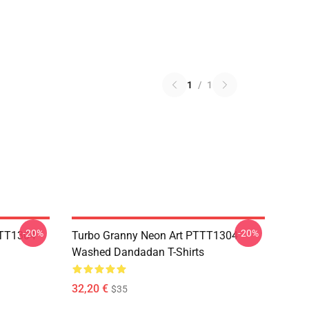
1
/
1
-20%
-20%
TTT1304
Turbo Granny Neon Art PTTT1304
Washed Dandadan T-Shirts
32,20 €
$35