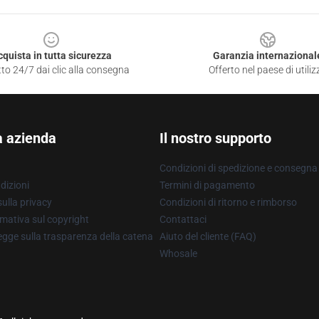
cquista in tutta sicurezza
Garanzia internazional
to 24/7 dai clic alla consegna
Offerto nel paese di utiliz
a azienda
Il nostro supporto
Condizioni di spedizione e consegna
dizioni
Termini di pagamento
ulla privacy
Condizioni di ritorno e rimborso
mativa sul copyright
Contattaci
gge sulla trasparenza della catena
Aiuto del cliente (FAQ)
Whosale