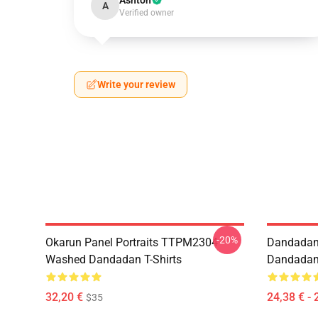
Ashton
A
Verified owner
Write your review
-20%
Okarun Panel Portraits TTPM2304
Dandadan
Washed Dandadan T-Shirts
Dandadan 
32,20 €
24,38 € - 
$35