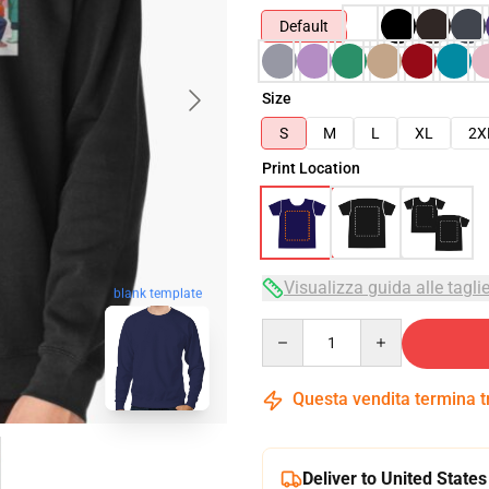
Default
Size
S
M
L
XL
2X
Print Location
Visualizza guida alle tagli
blank template
Quantity
Questa vendita termina 
Deliver to United States