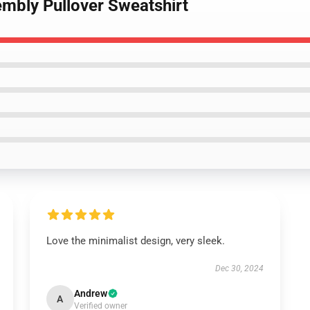
mbly Pullover Sweatshirt
Love the minimalist design, very sleek.
Dec 30, 2024
Andrew
A
Verified owner