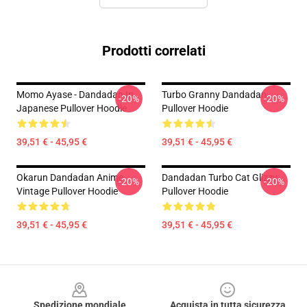
Prodotti correlati
Momo Ayase - Dandadan In
Turbo Granny Dandadan
-20%
-20%
Japanese Pullover Hoodie
Pullover Hoodie
39,51 € - 45,95 €
39,51 € - 45,95 €
Okarun Dandadan Anime
Dandadan Turbo Cat Glizzy
-20%
-20%
Vintage Pullover Hoodie
Pullover Hoodie
39,51 € - 45,95 €
39,51 € - 45,95 €
Footer
Spedizione mondiale
Acquista in tutta sicurezza