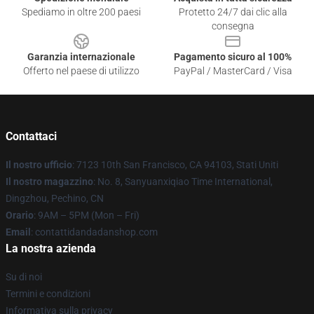
Spediamo in oltre 200 paesi
Protetto 24/7 dai clic alla
consegna
Garanzia internazionale
Pagamento sicuro al 100%
Offerto nel paese di utilizzo
PayPal / MasterCard / Visa
Contattaci
Il nostro ufficio
: 7123 10th San Francisco, CA 94103, Stati Uniti
Il nostro magazzino
: No. 8, Sanyuanxiqiao Time International,
Dingzhou, Pechino, CN
Orario
: 9AM – 5PM (Mon – Fri)
Email
: contattidandadanshop.com
La nostra azienda
Su di noi
Termini e condizioni
Informativa sulla privacy