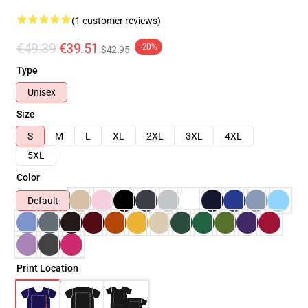
(1 customer reviews)
€49.39
€39.51
-20%
$42.95
Type
Unisex
Size
S
M
L
XL
2XL
3XL
4XL
5XL
Color
Default
Print Location