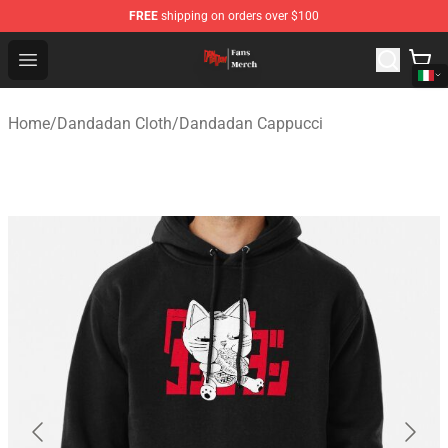
FREE
shipping on orders over $100
Dandadan Shop - Official Dandadan Merchandise Store
Open menu
Home
/
Dandadan Cloth
/
Dandadan Cappucci