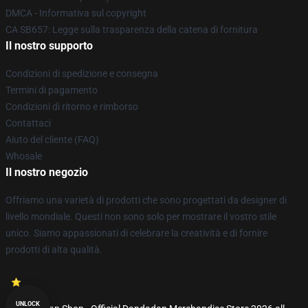
DMCA - Informativa sul copyright
CA SB657: Legge sulla trasparenza della catena di fornitura
Il nostro supporto
Condizioni di spedizione e consegna
Termini di pagamento
Condizioni di ritorno e rimborso
Contattaci
Aiuto del cliente (FAQ)
Whosale
Il nostro negozio
Offriamo una varietà di prodotti che sono progettati da designer di
livello mondiale. Questi non sono solo per mostrare il vostro stile
unico. Siamo appassionati di celebrare la creatività e di fornire
prodotti di alta qualità.
UNLOCK