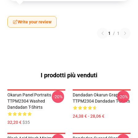
Write your review
1
/
1
I prodotti più venduti
Okarun Panel Portraits
Dandadan Okarun Graphic
-20%
-20%
TTPM2304 Washed
TTPM2304 Dandadan T-Shirts
Dandadan T-Shirts
24,38 € - 28,06 €
32,20 €
$35