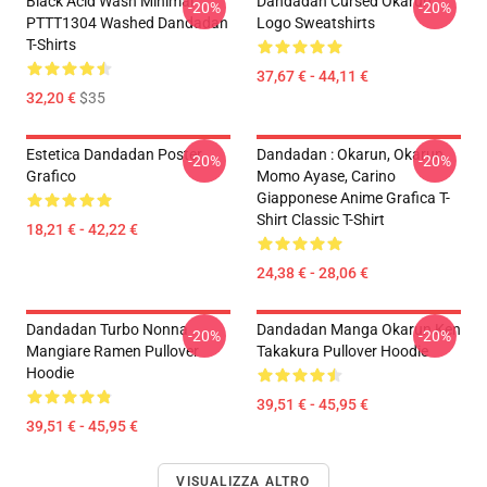
Black Acid Wash Minimal
Dandadan Cursed Okarun
-20%
-20%
PTTT1304 Washed Dandadan
Logo Sweatshirts
T-Shirts
37,67 € - 44,11 €
32,20 €
$35
Estetica Dandadan Poster
Dandadan : Okarun, Okarun,
-20%
-20%
Grafico
Momo Ayase, Carino
Giapponese Anime Grafica T-
Shirt Classic T-Shirt
18,21 € - 42,22 €
24,38 € - 28,06 €
Dandadan Turbo Nonna
Dandadan Manga Okarun Ken
-20%
-20%
Mangiare Ramen Pullover
Takakura Pullover Hoodie
Hoodie
39,51 € - 45,95 €
39,51 € - 45,95 €
VISUALIZZA ALTRO