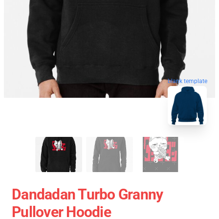
blank template
Dandadan Turbo Granny
Pullover Hoodie