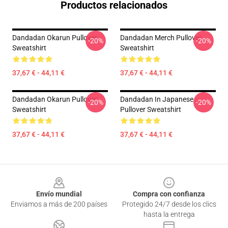
Productos relacionados
Dandadan Okarun Pullover
Dandadan Merch Pullover
-20%
-20%
Sweatshirt
Sweatshirt
37,67 € - 44,11 €
37,67 € - 44,11 €
Dandadan Okarun Pullover
Dandadan In Japanese
-20%
-20%
Sweatshirt
Pullover Sweatshirt
37,67 € - 44,11 €
37,67 € - 44,11 €
Footer
Envío mundial
Compra con confianza
Enviamos a más de 200 países
Protegido 24/7 desde los clics
hasta la entrega