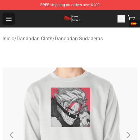
FREE
shipping on orders over $100
Dandadan Shop - Official Dandadan Merchandise Store
Open menu
Inicio
/
Dandadan Cloth
/
Dandadan Sudaderas