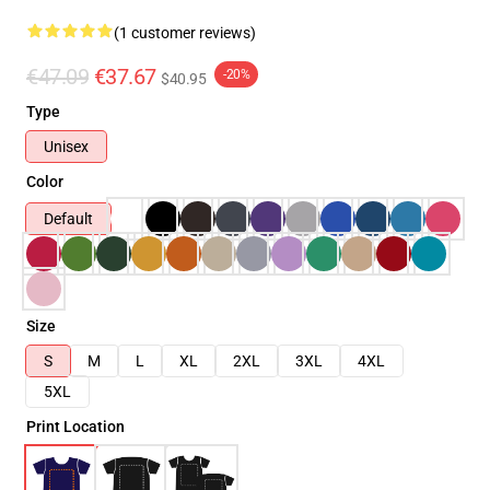
(1 customer reviews)
€47.09
€37.67
-20%
$40.95
Type
Unisex
Color
Default
Size
S
M
L
XL
2XL
3XL
4XL
5XL
Print Location