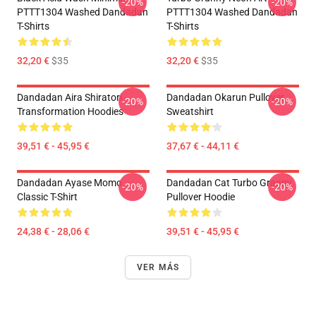
-20%
-20%
PTTT1304 Washed Dandadan
PTTT1304 Washed Dandadan
T-Shirts
T-Shirts
32,20 €
$35
32,20 €
$35
Dandadan Aira Shiratori
Dandadan Okarun Pullover
-20%
-20%
Transformation Hoodies
Sweatshirt
39,51 € - 45,95 €
37,67 € - 44,11 €
Dandadan Ayase Momo
Dandadan Cat Turbo Granny
-20%
-20%
Classic T-Shirt
Pullover Hoodie
24,38 € - 28,06 €
39,51 € - 45,95 €
VER MÁS