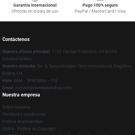
Garantía internacional
Pago 100% seguro
Ofrecido en el país de uso
PayPal / MasterCard / Visa
Contáctenos
Nuestra oficina principal
: 7123 10a San Francisco, CA 94103,
Estados Unidos
Nuestro almacén
: No. 8, Sanyuanxiqiao Time International, Dingzhou,
Beijing, CN
Hora
: 9AM – 5PM (Mon – Fri)
Email
: contact@dandadanshop.com
Nuestra empresa
Sobre nosotros
Términos y condiciones
Política de privacidad
DMCA - Política de Copyright