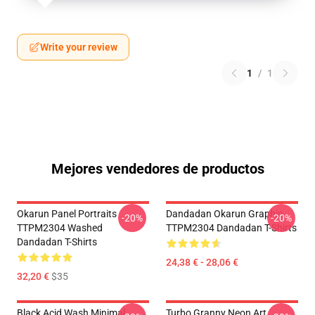
Write your review
1
/
1
Mejores vendedores de productos
Okarun Panel Portraits
Dandadan Okarun Graphic
-20%
-20%
TTPM2304 Washed
TTPM2304 Dandadan T-Shirts
Dandadan T-Shirts
24,38 € - 28,06 €
32,20 €
$35
Black Acid Wash Minimal
Turbo Granny Neon Art