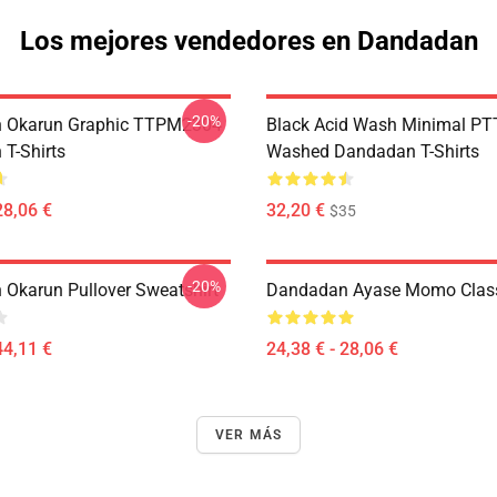
Los mejores vendedores en Dandadan
-20%
 Okarun Graphic TTPM2304
Black Acid Wash Minimal P
T-Shirts
Washed Dandadan T-Shirts
28,06 €
32,20 €
$35
-20%
Okarun Pullover Sweatshirt
Dandadan Ayase Momo Classi
44,11 €
24,38 € - 28,06 €
VER MÁS