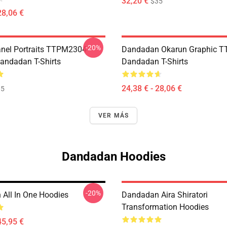
32,20 €
$35
28,06 €
-20%
nel Portraits TTPM2304
Dandadan Okarun Graphic 
ndadan T-Shirts
Dandadan T-Shirts
24,38 € - 28,06 €
35
VER MÁS
Dandadan Hoodies
-20%
All In One Hoodies
Dandadan Aira Shiratori
Transformation Hoodies
45,95 €