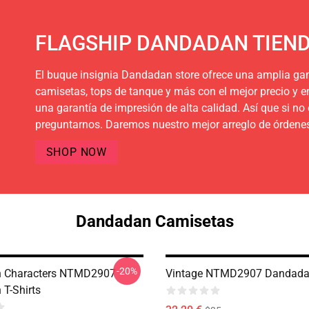
FLAGSHIP DANDADAN TIEN
El buque insignia Dandadan store ofrece una amplia ga
camisetas, tops de tanque y más con el mejor precio y e
una garantía de impresión de alta calidad. Así que si n
preguntarnos. Daremos nuestro mejor arreglo de órdenes
SHOP NOW
Dandadan Camisetas
-20%
 Characters NTMD2907
Vintage NTMD2907 Dandadan
T-Shirts