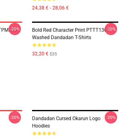
24,38 € - 28,06 €
-20%
-20%
TTPM2304
Bold Red Character Print PTTT1304
Washed Dandadan T-Shirts
32,20 €
$35
-20%
-20%
Dandadan Cursed Okarun Logo
Hoodies