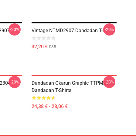
-20%
-20%
2907
Vintage NTMD2907 Dandadan T-Shirts
32,20 €
$35
-20%
-20%
M2304
Dandadan Okarun Graphic TTPM2304
Dandadan T-Shirts
24,38 € - 28,06 €