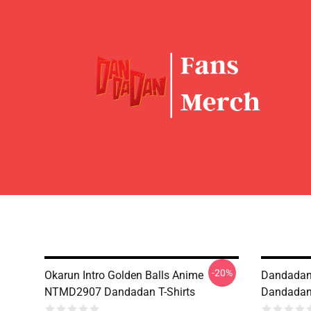
-20%
Okarun Intro Golden Balls Anime
Dandadan
NTMD2907 Dandadan T-Shirts
Dandadan 