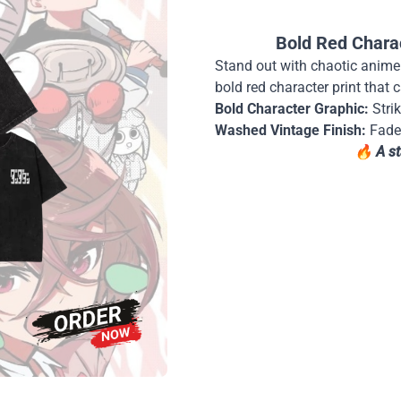
Bold Red Chara
Stand out with chaotic anime
bold red character print that 
Bold Character Graphic:
Strik
Washed Vintage Finish:
Faded
🔥
A s