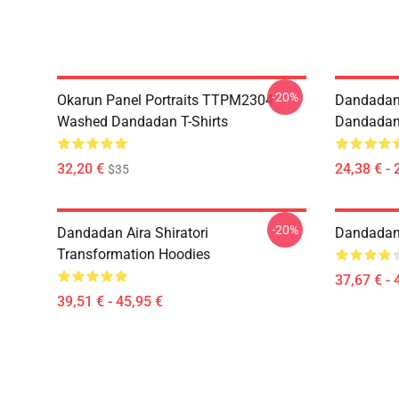
-20%
Okarun Panel Portraits TTPM2304
Dandadan
Washed Dandadan T-Shirts
Dandadan 
32,20 €
24,38 € - 
$35
-20%
Dandadan Aira Shiratori
Dandadan 
Transformation Hoodies
37,67 € - 
39,51 € - 45,95 €