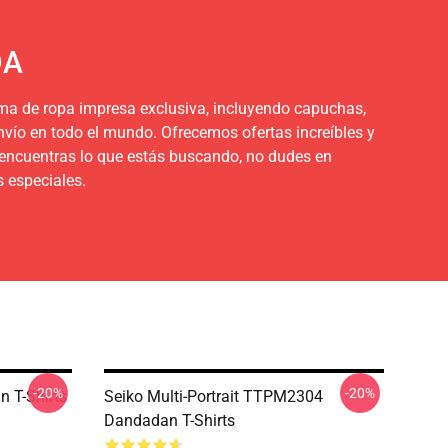
DA
ma de ropa impresa exclusiva, incluyendo capuchas,
nvío en todo el mundo. Ofrecemos ofertas increíbles y
o encuentras lo que estás buscando, no dudes en
 especiales.
-20%
-20%
 T-Shirts
Seiko Multi-Portrait TTPM2304
Dandadan T-Shirts