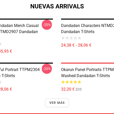
NUEVAS ARRIVALS
-20%
ndadan Merch Casual
Dandadan Characters NTMD
 NTMD2907 Dandadan
Dandadan T-Shirts
24,38 € - 28,06 €
45,95 €
-20%
rful Portrait TTPM2304
Okarun Panel Portraits TTP
T-Shirts
Washed Dandadan T-Shirts
28,06 €
32,20 €
$35
VER MÁS