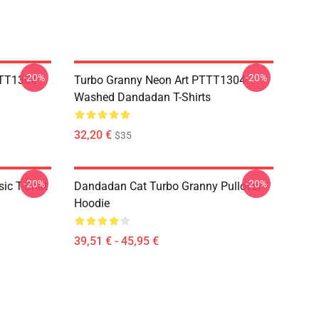
-20%
-20%
TTT1304
Turbo Granny Neon Art PTTT1304
Washed Dandadan T-Shirts
32,20 €
$35
-20%
-20%
c T-Shirt
Dandadan Cat Turbo Granny Pullover
Hoodie
39,51 € - 45,95 €