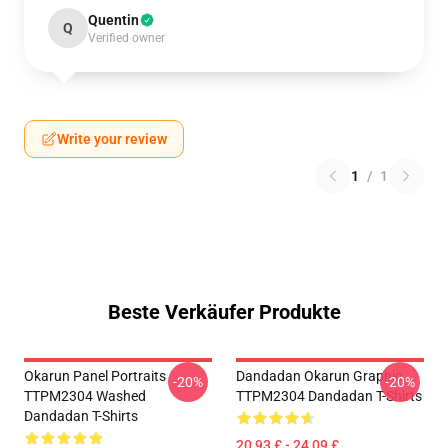
Quentin
Q
Verified owner
Write your review
1
/
1
Beste Verkäufer Produkte
Okarun Panel Portraits
Dandadan Okarun Graphic
-20%
-20%
TTPM2304 Washed
TTPM2304 Dandadan T-Shirts
Dandadan T-Shirts
20,93 £ - 24,09 £