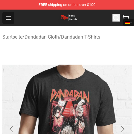
FREE
shipping on orders over $100
Dandadan Shop - Official Dandadan Merchandise Store
Open menu
Startseite
/
Dandadan Cloth
/
Dandadan T-Shirts