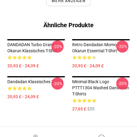
MEHR ANZEIGEN
Ähnliche Produkte
DANDADAN Turbo Granny
Retro Dandadan Momo
-20%
-20%
Okarun Klassisches T-Shirt
Okarun Essential T-Shirt
20,93 £ - 24,09 £
20,93 £ - 24,09 £
Dandadan Klassisches T-Shirt
Minimal Black Logo
-20%
-20%
PTTT1304 Washed Dandadan
T-Shirts
20,93 £ - 24,09 £
27,65 £
$35
Footer