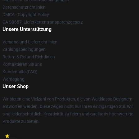
Datenschutzrichtlinien
DMCA - Copyright Policy
CA SB657: Lieferkettentransparenzgesetz
Unsere Unterstützung
Versand und Lieferrichtlinien
Zahlungsbedingungen
Return & Refund Richtlinien
Kontaktieren Sie uns
Kundenhilfe (FAQ)
Werdegang
Unser Shop
Wir bieten eine Vielzahl von Produkten, die von Weltklasse-Designern
entworfen werden. Diese zeigen nicht nur Ihren einzigartigen Stil. Wir
sind leidenschaftlich, Kreativität zu feiern und qualitativ hochwertige
Produkte zu bieten.