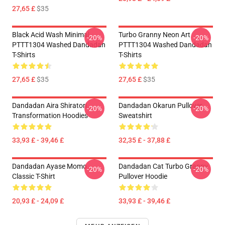
27,65 £
$35
Black Acid Wash Minimal
Turbo Granny Neon Art
-20%
-20%
PTTT1304 Washed Dandadan
PTTT1304 Washed Dandadan
T-Shirts
T-Shirts
27,65 £
$35
27,65 £
$35
Dandadan Aira Shiratori
Dandadan Okarun Pullover
-20%
-20%
Transformation Hoodies
Sweatshirt
33,93 £ - 39,46 £
32,35 £ - 37,88 £
Dandadan Ayase Momo
Dandadan Cat Turbo Granny
-20%
-20%
Classic T-Shirt
Pullover Hoodie
20,93 £ - 24,09 £
33,93 £ - 39,46 £