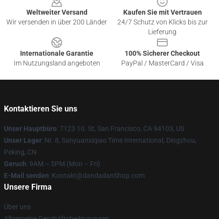
Weltweiter Versand
Kaufen Sie mit Vertrauen
Wir versenden in über 200 Länder
24/7 Schutz von Klicks bis zur
Lieferung
Internationale Garantie
100% Sicherer Checkout
Im Nutzungsland angeboten
PayPal / MasterCard / Visa
Kontaktieren Sie uns
Unser Hauptbüro
: 7123 10. St, San Francisco, CA 94103, US
Unser Lager
: Nr. 8, Sanyuanxiqiao Time International, Dingzhou,
Peking, CN
Geruch
: 9AM – 5PM (Mon – Fri)
E-Mail senden
: Kontakt@dandadanShop.com
Unsere Firma
Über uns
Allgemeine Geschäftsbedingungen