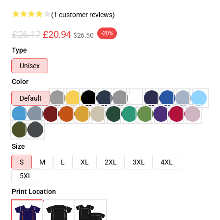
(1 customer reviews)
£26.17
£20.94
-20%
$26.50
Type
Unisex
Color
Default
Size
S
M
L
XL
2XL
3XL
4XL
5XL
Print Location