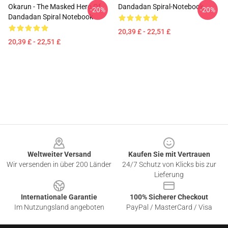
Okarun - The Masked Hero Of
Dandadan Spiral-Notebook
-20%
-20%
Dandadan Spiral Notebook
20,39 £ - 22,51 £
20,39 £ - 22,51 £
Footer
Weltweiter Versand
Kaufen Sie mit Vertrauen
Wir versenden in über 200 Länder
24/7 Schutz von Klicks bis zur
Lieferung
Internationale Garantie
100% Sicherer Checkout
Im Nutzungsland angeboten
PayPal / MasterCard / Visa