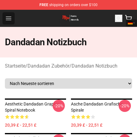
FREE
shipping on orders over $100
Dandadan Shop - Official Dandadan Merchandise Store
Open menu
Dandadan Notizbuch
Startseite
/
Dandadan Zubehör
/
Dandadan Notizbuch
Aesthetic Dandadan Graphic
Asche Dandadan Grafische
-20%
-20%
Spiral Notebook
Spirale
20,39 £ - 22,51 £
20,39 £ - 22,51 £