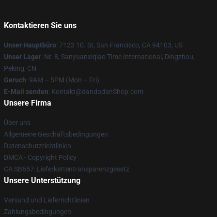
Kontaktieren Sie uns
Unser Hauptbüro
: 7123 10. St, San Francisco, CA 94103, US
Unser Lager
: Nr. 8, Sanyuanxiqiao Time International, Dingzhou,
Peking, CN
Geruch
: 9AM – 5PM (Mon – Fri)
E-Mail senden
: Kontakt@dandadanShop.com
Unsere Firma
Über uns
Allgemeine Geschäftsbedingungen
Datenschutzrichtlinien
DMCA - Copyright Policy
CA SB657: Lieferkettentransparenzgesetz
Unsere Unterstützung
Versand und Lieferrichtlinien
Zahlungsbedingungen