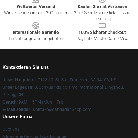
Weltweiter Versand
Kaufen Sie mit Vertrauen
Wir versenden in über 200 Länder
24/7 Schutz von Klicks bis zur
Lieferung
Internationale Garantie
100% Sicherer Checkout
Im Nutzungsland angeboten
PayPal / MasterCard / Visa
Kontaktieren Sie uns
Unser Hauptbüro
: 7123 10. St, San Francisco, CA 94103, US
Unser Lager
: Nr. 8, Sanyuanxiqiao Time International, Dingzhou,
Peking, CN
Geruch
: 9AM – 5PM (Mon – Fri)
E-Mail senden
: Kontakt@dandadanShop.com
Unsere Firma
Über uns
Allgemeine Geschäftsbedingungen