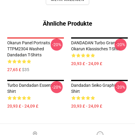
Ähnliche Produkte
Okarun Panel Portraits
DANDADAN Turbo Granny
-20%
-20%
TTPM2304 Washed
Okarun Klassisches T-Shirt
Dandadan T-Shirts
20,93 £ - 24,09 £
27,65 £
$35
Turbo Dandadan Essential T-
Dandadan Seiko Graphic T-
-20%
-20%
Shirt
Shirt
20,93 £ - 24,09 £
20,93 £ - 24,09 £
Footer