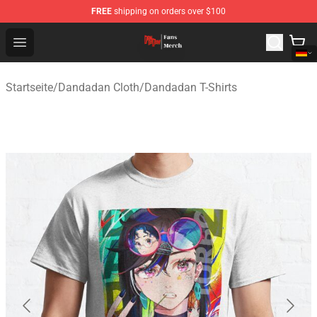
FREE
shipping on orders over $100
Dandadan Shop - Official Dandadan Merchandise Store
Open menu
Startseite
/
Dandadan Cloth
/
Dandadan T-Shirts