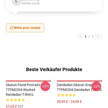
L
Verified owner
Write your review
1
/
1
Beste Verkäufer Produkte
Okarun Panel Portraits
Dandadan Okarun Graphic
-20%
-20%
TTPM2304 Washed
TTPM2304 Dandadan T-Shirts
Dandadan T-Shirts
20,93 £ - 24,09 £
27,65 £
$35