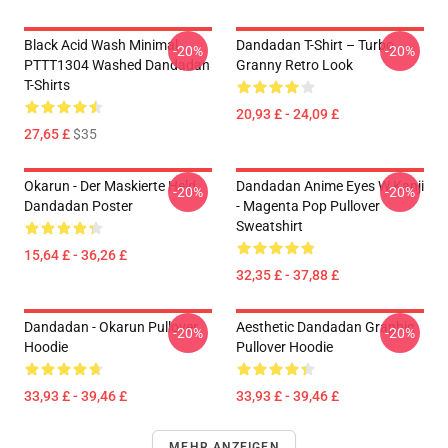
Black Acid Wash Minimal
Dandadan T-Shirt – Turbo
-20%
-20%
PTTT1304 Washed Dandadan
Granny Retro Look
T-Shirts
20,93 £ - 24,09 £
27,65 £
$35
Okarun - Der Maskierte Held
Dandadan Anime Eyes W Kanji
-20%
-20%
Dandadan Poster
- Magenta Pop Pullover
Sweatshirt
15,64 £ - 36,26 £
32,35 £ - 37,88 £
Dandadan - Okarun Pullover
Aesthetic Dandadan Graphic
-20%
-20%
Hoodie
Pullover Hoodie
33,93 £ - 39,46 £
33,93 £ - 39,46 £
MEHR ANZEIGEN