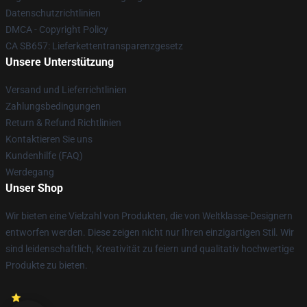
Datenschutzrichtlinien
DMCA - Copyright Policy
CA SB657: Lieferkettentransparenzgesetz
Unsere Unterstützung
Versand und Lieferrichtlinien
Zahlungsbedingungen
Return & Refund Richtlinien
Kontaktieren Sie uns
Kundenhilfe (FAQ)
Werdegang
Unser Shop
Wir bieten eine Vielzahl von Produkten, die von Weltklasse-Designern
entworfen werden. Diese zeigen nicht nur Ihren einzigartigen Stil. Wir
sind leidenschaftlich, Kreativität zu feiern und qualitativ hochwertige
Produkte zu bieten.