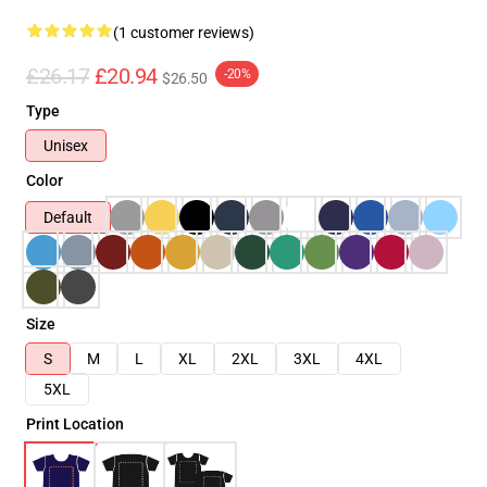
(1 customer reviews)
£26.17
£20.94
-20%
$26.50
Type
Unisex
Color
Default
Size
S
M
L
XL
2XL
3XL
4XL
5XL
Print Location