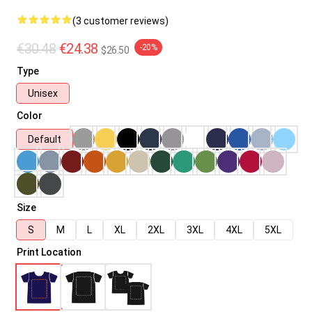
(3 customer reviews)
€30.48
€24.38
-20%
$26.50
Type
Unisex
Color
Default
Size
S
M
L
XL
2XL
3XL
4XL
5XL
Print Location