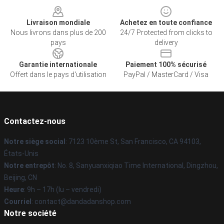
Livraison mondiale
Achetez en toute confiance
Nous livrons dans plus de 200
24/7 Protected from clicks to
pays
delivery
Garantie internationale
Paiement 100% sécurisé
Offert dans le pays d'utilisation
PayPal / MasterCard / Visa
Contactez-nous
Notre siège social
: 7123 10ème St, San Francisco, CA 94103,
États-Unis
Notre entrepôt
: No. 8, Sanyuanxiqiao Time International, Dingzhou,
Beijing, CN
Heure
: 9h – 17h (lu – vendredi)
Courriel
: contact@dandadanshop.com
Notre société