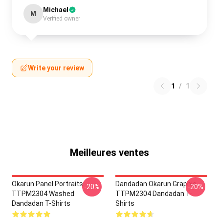
Michael
M
Verified owner
Write your review
1
/
1
Meilleures ventes
Okarun Panel Portraits
Dandadan Okarun Graphic
-20%
-20%
TTPM2304 Washed
TTPM2304 Dandadan T-
Dandadan T-Shirts
Shirts