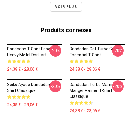
VOIR PLUS
Produits connexes
Dandadan T-Shirt Essential
Dandadan Cat Turbo Granny
-20%
-20%
Heavy Metal Dark Art
Essential T-Shirt
24,38 € - 28,06 €
24,38 € - 28,06 €
Seiko Ayase Dandadan T-
Dandadan Turbo Mamie
-20%
-20%
Shirt Classique
Manger Ramen T-Shirt
Classique
24,38 € - 28,06 €
24,38 € - 28,06 €
Footer