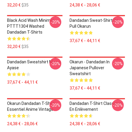
32,20 €
$35
24,38 € - 28,06 €
Black Acid Wash Minimal
Dandadan Sweat-Shirt De
-20%
-20%
PTTT1304 Washed
Pull Okarun
Dandadan T-Shirts
37,67 € - 44,11 €
32,20 €
$35
Dandadan Sweatshirt Momo
Okarun - Dandadan In
-20%
-20%
Ayase
Japanese Pullover
Sweatshirt
37,67 € - 44,11 €
37,67 € - 44,11 €
Okarun Dandadan T-Shirt
Dandadan T-Shirt Classique
-20%
-20%
Essentiel Anime Vintage
En Enlèvement
24,38 € - 28,06 €
24,38 € - 28,06 €