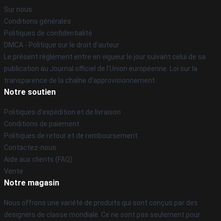
Sur nous
Conditions générales
Politiques de confidentialité
DMCA - Politique sur le droit d'auteur
Le présent règlement entre en vigueur le jour suivant celui de sa
publication au Journal officiel de l'Union européenne. Loi sur la
transparence de la chaîne d'approvisionnement
Notre soutien
Politiques d'expédition et de livraison
Conditions de paiement
Politiques de retour et de remboursement
Contactez-nous
Aide aux clients (FAQ)
Vente
Notre magasin
Nous offrons une variété de produits qui sont conçus par des
designers de classe mondiale. Ce ne sont pas seulement pour