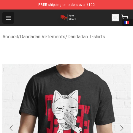
FREE
shipping on orders over $100
Dandadan Shop - Official Dandadan Merchandise Store
Open menu
Accueil
/
Dandadan Vêtements
/
Dandadan T-shirts