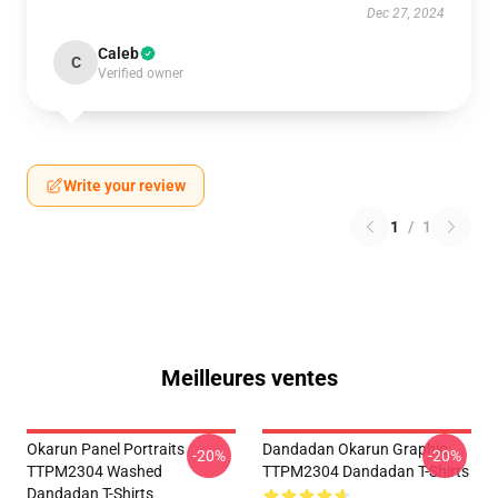
Dec 27, 2024
Caleb
C
Verified owner
Write your review
1
/
1
Meilleures ventes
Okarun Panel Portraits
Dandadan Okarun Graphic
-20%
-20%
TTPM2304 Washed
TTPM2304 Dandadan T-Shirts
Dandadan T-Shirts