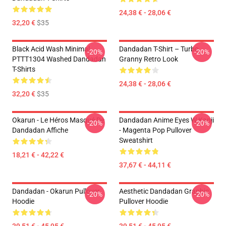
24,38 € - 28,06 €
32,20 €
$35
Black Acid Wash Minimal
Dandadan T-Shirt – Turbo
-20%
-20%
PTTT1304 Washed Dandadan
Granny Retro Look
T-Shirts
24,38 € - 28,06 €
32,20 €
$35
Okarun - Le Héros Masqué De
Dandadan Anime Eyes W Kanji
-20%
-20%
Dandadan Affiche
- Magenta Pop Pullover
Sweatshirt
18,21 € - 42,22 €
37,67 € - 44,11 €
Dandadan - Okarun Pullover
Aesthetic Dandadan Graphic
-20%
-20%
Hoodie
Pullover Hoodie