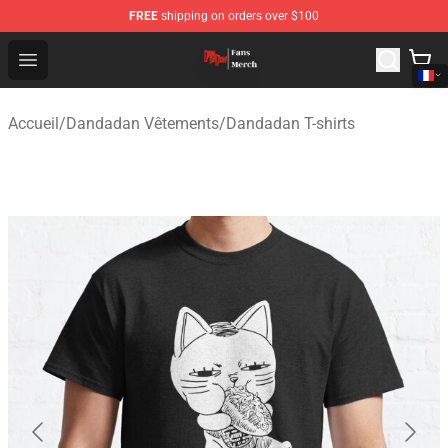
FREE
shipping on orders over $100
Dandadan Shop - Official Dandadan Merchandise Store
Open menu
Accueil
/
Dandadan Vêtements
/
Dandadan T-shirts