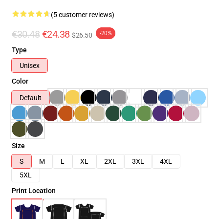
(5 customer reviews)
€30.48
€24.38
-20%
$26.50
Type
Unisex
Color
Default
Size
S
M
L
XL
2XL
3XL
4XL
5XL
Print Location