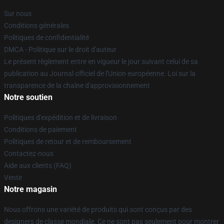
Sur nous
Conditions générales
Politiques de confidentialité
DMCA - Politique sur le droit d'auteur
Le présent règlement entre en vigueur le jour suivant celui de sa
publication au Journal officiel de l'Union européenne. Loi sur la
transparence de la chaîne d'approvisionnement
Notre soutien
Politiques d'expédition et de livraison
Conditions de paiement
Politiques de retour et de remboursement
Contactez-nous
Aide aux clients (FAQ)
Vente
Notre magasin
Nous offrons une variété de produits qui sont conçus par des
designers de classe mondiale. Ce ne sont pas seulement pour montrer